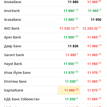
-40
Алокабанк
11 880
11 960
+10
+5
Anorbank
11 880
11 965
+30
Асакабанк
11 880
11 950
-54
-57
AVO Bank
11 530.12
12 243.32
+50
-35
Apex Bank
11 900
11 965
-10
Давр Банк
11 830
11 960
-5
-30
Garant bank
11 885
11 965
+20
-30
Hayot Bank
11 850
11 960
+30
-10
Ипак Йули Банк
11 870
11 970
+5
-35
Ипотека банк
11 830
11 965
-20
-25
Kapitalbank
11 905
11 975
+5
-35
КДБ Банк Узбекистан
11 830
11 965
-10
-35