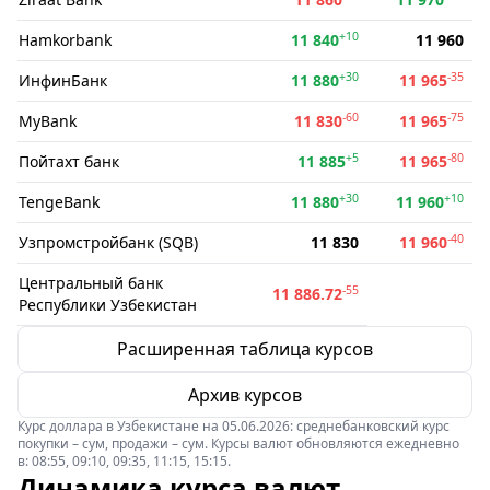
+10
Hamkorbank
11 840
11 960
+30
-35
ИнфинБанк
11 880
11 965
-60
-75
MyBank
11 830
11 965
+5
-80
Пойтахт банк
11 885
11 965
+30
+10
TengeBank
11 880
11 960
-40
Узпромстройбанк (SQB)
11 830
11 960
Центральный банк
-55
11 886.72
Республики Узбекистан
Расширенная таблица курсов
Архив курсов
Курс доллара в Узбекистане на 05.06.2026: среднебанковский курс
покупки – сум, продажи – сум. Курсы валют обновляются ежедневно
в: 08:55, 09:10, 09:35, 11:15, 15:15.
Динамика курса валют