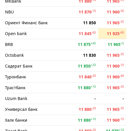
MKBank
11 880
11 965
-10
-30
NBU
11 870
11 960
-35
Ориент Финанс банк
11 850
11 965
-60
-60
Open bank
11 845
11 925
+45
+5
BRB
11 875
11 965
-35
Octobank
11 830
11 965
+20
-10
Садерат Банк
11 850
11 960
-30
-40
Туронбанк
11 840
11 960
+10
-35
Трастбанк
11 880
11 965
Uzum Bank
-
-
-20
-35
Универсал банк
11 880
11 965
+10
-10
Халк банки
11 880
11 960
-20
+10
Ziraat Bank
11 860
11 970