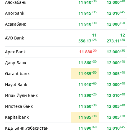
+30
+40
Алокабанк
11 910
12 000
+35
+45
Anorbank
11 915
12 010
+30
+50
Асакабанк
11 910
12 000
11
12
AVO Bank
+28
+30
558.17
273.11
-20
+35
Apex Bank
11 880
12 000
+30
+40
Давр Банк
11 860
12 000
+50
+40
Garant bank
11 935
12 005
+60
+40
Hayot Bank
11 910
12 000
+20
+40
Ипак Йули Банк
11 890
12 010
+30
+40
Ипотека банк
11 860
12 005
+30
+30
Kapitalbank
11 935
12 005
+60
+45
КДБ Банк Узбекистан
11 890
12 010