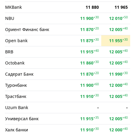
MKBank
11 880
11 965
+30
+50
NBU
11 900
12 010
+20
+40
Ориент Финанс банк
11 870
12 005
+30
+30
Open bank
11 875
11 955
+40
+40
BRB
11 915
12 005
+30
+40
Octobank
11 860
12 005
+20
+30
Садерат Банк
11 870
11 990
+60
+40
Туронбанк
11 900
12 000
+30
+40
Трастбанк
11 910
12 005
Uzum Bank
-
-
+35
+40
Универсал банк
11 915
12 005
+30
+40
Халк банки
11 910
12 000