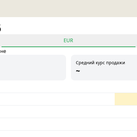
6
EUR
ане
Средний курс продажи
~