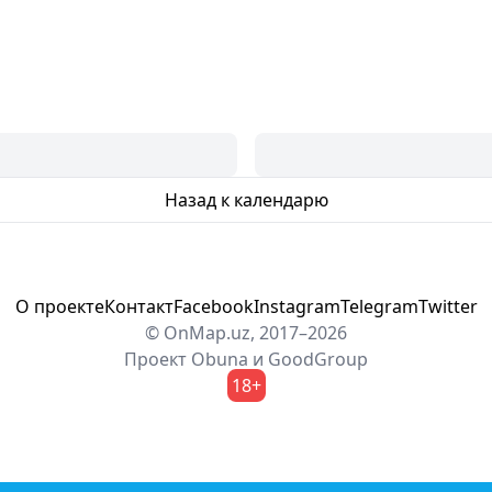
Назад к календарю
О проекте
Контакт
Facebook
Instagram
Telegram
Twitter
© OnMap.uz, 2017–2026
Проект
Obuna
и
GoodGroup
18+