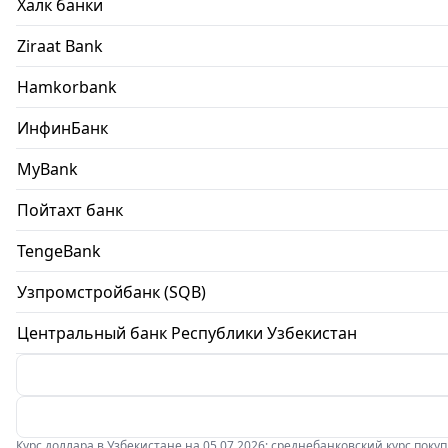
Халк банки
Ziraat Bank
Hamkorbank
ИнфинБанк
MyBank
Пойтахт банк
TengeBank
Узпромстройбанк (SQB)
Центральный банк Республики Узбекистан
Курс доллара в Узбекистане на 05.07.2026: среднебанковский курс покупки