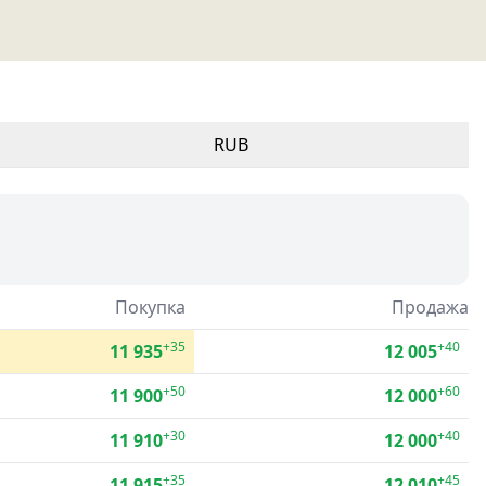
RUB
Покупка
Продажа
+35
+40
11 935
12 005
+50
+60
11 900
12 000
+30
+40
11 910
12 000
+35
+45
11 915
12 010