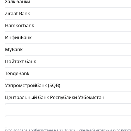
Халк банки
Ziraat Bank
Hamkorbank
ИнфинБанк
MyBank
Пойтахт банк
TengeBank
Узпромстройбанк (SQB)
Центральный банк Республики Узбекистан
Курс доллара в Узбекистане на 23.10.2025: среднебанковский курс покупки