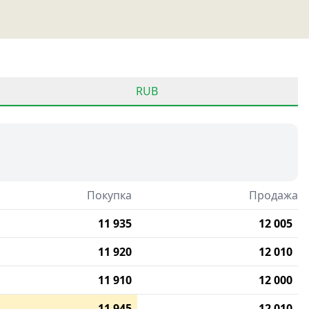
RUB
Покупка
Продажа
11 935
12 005
11 920
12 010
11 910
12 000
11 945
12 010