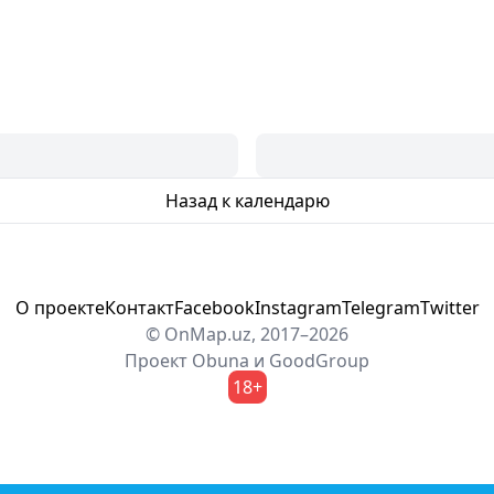
Назад к календарю
О проекте
Контакт
Facebook
Instagram
Telegram
Twitter
© OnMap.uz, 2017–2026
Проект
Obuna
и
GoodGroup
18+