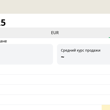
25
EUR
тане
Средний курс продажи
~