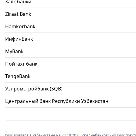
Халк банки
Ziraat Bank
Hamkorbank
ИнфинБанк
MyBank
Пойтахт банк
TengeBank
Узпромстройбанк (SQB)
Центральный банк Республики Узбекистан
Курс доллара в Узбекистане на 24.10.2025: среднебанковский курс покупки