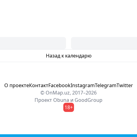
Назад к календарю
О проекте
Контакт
Facebook
Instagram
Telegram
Twitter
© OnMap.uz, 2017–2026
Проект
Obuna
и
GoodGroup
18+