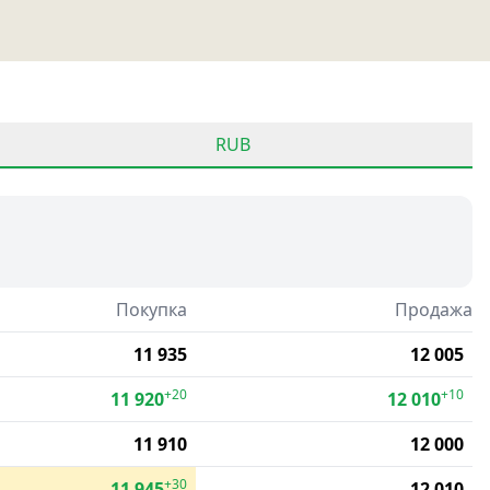
RUB
Покупка
Продажа
11 935
12 005
+20
+10
11 920
12 010
11 910
12 000
+30
11 945
12 010