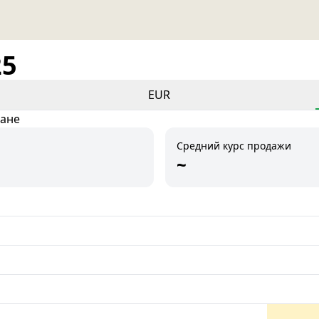
25
EUR
тане
Средний курс продажи
~