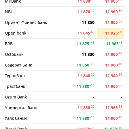
MKBank
11 880
11 965
-10
-30
NBU
11 870
11 960
-35
Ориент Финанс банк
11 850
11 965
-60
-60
Open bank
11 845
11 925
+45
+5
BRB
11 875
11 965
-40
Octobank
11 830
11 960
+20
-10
Садерат Банк
11 850
11 960
-30
-60
Туронбанк
11 840
11 940
+10
-35
Трастбанк
11 880
11 965
Uzum Bank
-
-
-20
-35
Универсал банк
11 880
11 965
+10
-10
Халк банки
11 880
11 960
-20
+10
Ziraat Bank
11 860
11 970