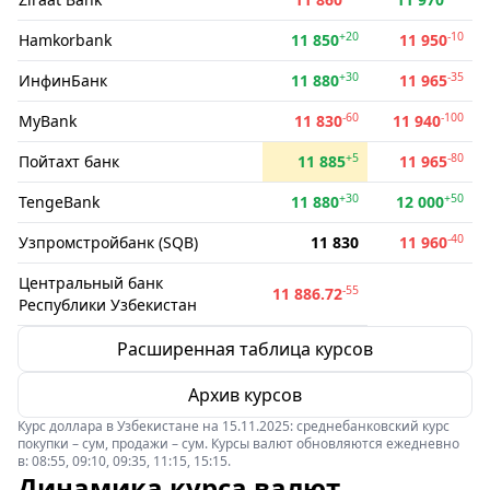
+20
-10
Hamkorbank
11 850
11 950
+30
-35
ИнфинБанк
11 880
11 965
-60
-100
MyBank
11 830
11 940
+5
-80
Пойтахт банк
11 885
11 965
+30
+50
TengeBank
11 880
12 000
-40
Узпромстройбанк (SQB)
11 830
11 960
Центральный банк
-55
11 886.72
Республики Узбекистан
Расширенная таблица курсов
Архив курсов
Курс доллара в Узбекистане на 15.11.2025: среднебанковский курс
покупки – сум, продажи – сум. Курсы валют обновляются ежедневно
в: 08:55, 09:10, 09:35, 11:15, 15:15.
Динамика курса валют