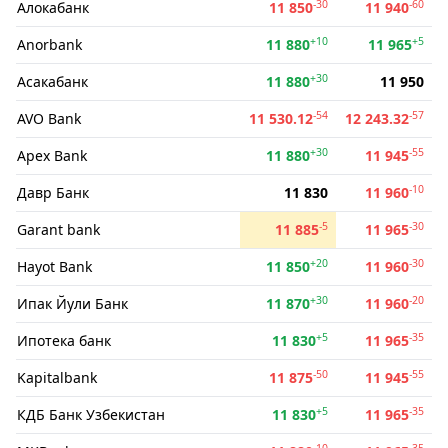
-30
-60
Алокабанк
11 850
11 940
+10
+5
Anorbank
11 880
11 965
+30
Асакабанк
11 880
11 950
-54
-57
AVO Bank
11 530.12
12 243.32
+30
-55
Apex Bank
11 880
11 945
-10
Давр Банк
11 830
11 960
-5
-30
Garant bank
11 885
11 965
+20
-30
Hayot Bank
11 850
11 960
+30
-20
Ипак Йули Банк
11 870
11 960
+5
-35
Ипотека банк
11 830
11 965
-50
-55
Kapitalbank
11 875
11 945
+5
-35
КДБ Банк Узбекистан
11 830
11 965
-10
-35