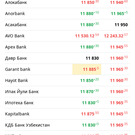
-30
-60
Алокабанк
11 850
11 940
+10
+5
Anorbank
11 880
11 965
+30
Асакабанк
11 880
11 950
-54
-57
AVO Bank
11 530.12
12 243.32
+30
-55
Apex Bank
11 880
11 945
-10
Давр Банк
11 830
11 960
-5
-30
Garant bank
11 885
11 965
+20
-30
Hayot Bank
11 850
11 960
+30
-20
Ипак Йули Банк
11 870
11 960
+5
-35
Ипотека банк
11 830
11 965
-50
-55
Kapitalbank
11 875
11 945
+5
-35
КДБ Банк Узбекистан
11 830
11 965
-10
-35