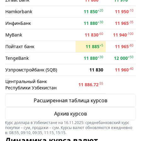
+20
-10
Hamkorbank
11 850
11 950
+30
-35
ИнфинБанк
11 880
11 965
-60
-100
MyBank
11 830
11 940
+5
-80
Пойтахт банк
11 885
11 965
+30
+50
TengeBank
11 880
12 000
-40
Узпромстройбанк (SQB)
11 830
11 960
Центральный банк
-55
11 886.72
Республики Узбекистан
Расширенная таблица курсов
Архив курсов
Курс доллара в Узбекистане на 16.11.2025: среднебанковский курс
покупки – сум, продажи – сум. Курсы валют обновляются ежедневно
в: 08:55, 09:10, 09:35, 11:15, 15:15.
Динамика курса валют