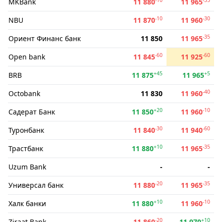
MKBank
11 880
11 965
-10
-30
NBU
11 870
11 960
-35
Ориент Финанс банк
11 850
11 965
-60
-60
Open bank
11 845
11 925
+45
+5
BRB
11 875
11 965
-40
Octobank
11 830
11 960
+20
-10
Садерат Банк
11 850
11 960
-30
-60
Туронбанк
11 840
11 940
+10
-35
Трастбанк
11 880
11 965
Uzum Bank
-
-
-20
-35
Универсал банк
11 880
11 965
+10
-10
Халк банки
11 880
11 960
-20
+10
Ziraat Bank
11 860
11 970