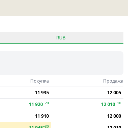
RUB
Покупка
Продажа
11 935
12 005
+20
+10
11 920
12 010
11 910
12 000
+30
11 945
12 010