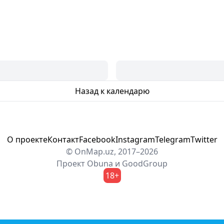
Назад к календарю
О проекте
Контакт
Facebook
Instagram
Telegram
Twitter
© OnMap.uz, 2017–2026
Проект
Obuna
и
GoodGroup
18+