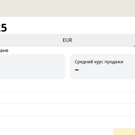
25
EUR
тане
Средний курс продажи
~