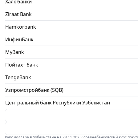
Халк банки
Ziraat Bank
Hamkorbank
ИнфинБанк
MyBank
Пойтахт банк
TengeBank
Узпромстройбанк (SQB)
Центральный банк Республики Узбекистан
Курс доллара в Узбекистане на 28.11.2025: среднебанковский курс покупки