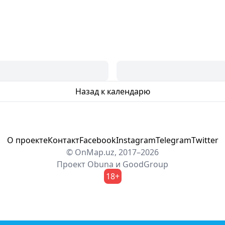
Назад к календарю
О проекте
Контакт
Facebook
Instagram
Telegram
Twitter
© OnMap.uz, 2017–2026
Проект
Obuna
и
GoodGroup
18+