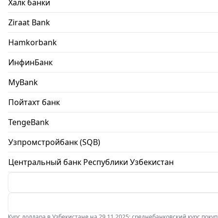
Халк банки
Ziraat Bank
Hamkorbank
ИнфинБанк
MyBank
Пойтахт банк
TengeBank
Узпромстройбанк (SQB)
Центральный банк Республики Узбекистан
Курс доллара в Узбекистане на 29.11.2025: среднебанковский курс покупки