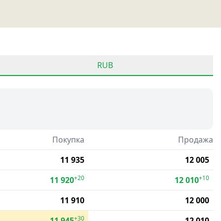
RUB
Покупка
Продажа
11 935
12 005
+20
+10
11 920
12 010
11 910
12 000
+30
11 945
12 010