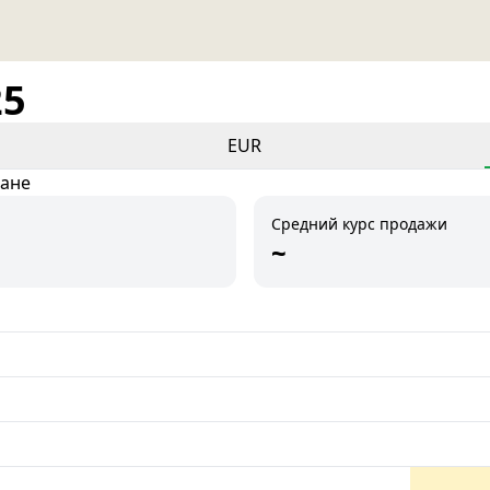
25
EUR
тане
Средний курс продажи
~