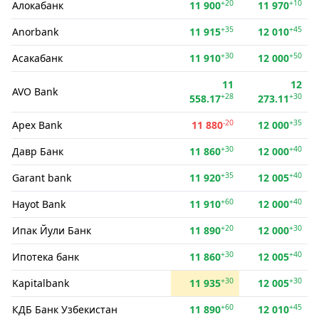
+20
+10
Алокабанк
11 900
11 970
+35
+45
Anorbank
11 915
12 010
+30
+50
Асакабанк
11 910
12 000
11
12
AVO Bank
+28
+30
558.17
273.11
-20
+35
Apex Bank
11 880
12 000
+30
+40
Давр Банк
11 860
12 000
+35
+40
Garant bank
11 920
12 005
+60
+40
Hayot Bank
11 910
12 000
+20
+30
Ипак Йули Банк
11 890
12 000
+30
+40
Ипотека банк
11 860
12 005
+30
+30
Kapitalbank
11 935
12 005
+60
+45
КДБ Банк Узбекистан
11 890
12 010