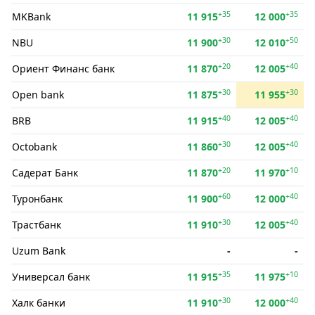
+35
+35
MKBank
11 915
12 000
+30
+50
NBU
11 900
12 010
+20
+40
Ориент Финанс банк
11 870
12 005
+30
+30
Open bank
11 875
11 955
+40
+40
BRB
11 915
12 005
+30
+40
Octobank
11 860
12 005
+20
+10
Садерат Банк
11 870
11 970
+60
+40
Туронбанк
11 900
12 000
+30
+40
Трастбанк
11 910
12 005
Uzum Bank
-
-
+35
+10
Универсал банк
11 915
11 975
+30
+40
Халк банки
11 910
12 000