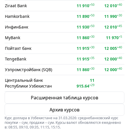
+50
+40
Ziraat Bank
11 910
12 010
+50
+30
Hamkorbank
11 890
11 990
+50
+45
ИнфинБанк
11 930
12 010
+30
+5
MyBank
11 860
11 970
+30
+40
Пойтахт банк
11 915
12 005
+35
+40
TengeBank
11 915
12 000
+30
+40
Узпромстройбанк (SQB)
11 860
12 000
Центральный банк
11
+29
Республики Узбекистан
915.64
Расширенная таблица курсов
Архив курсов
Курс доллара в Узбекистане на 31.03.2026: среднебанковский курс
покупки – сум, продажи – сум. Курсы валют обновляются ежедневно
в: 08:55, 09:10, 09:35, 11:15, 15:15.