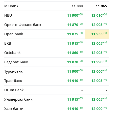
MKBank
11 880
11 965
+30
+50
NBU
11 900
12 010
+20
+40
Ориент Финанс банк
11 870
12 005
+30
+30
Open bank
11 875
11 955
+40
+40
BRB
11 915
12 005
+30
+40
Octobank
11 860
12 005
+20
+30
Садерат Банк
11 870
11 990
+60
+40
Туронбанк
11 900
12 000
+30
+40
Трастбанк
11 910
12 005
Uzum Bank
-
-
+35
+40
Универсал банк
11 915
12 005
+30
+40
Халк банки
11 910
12 000