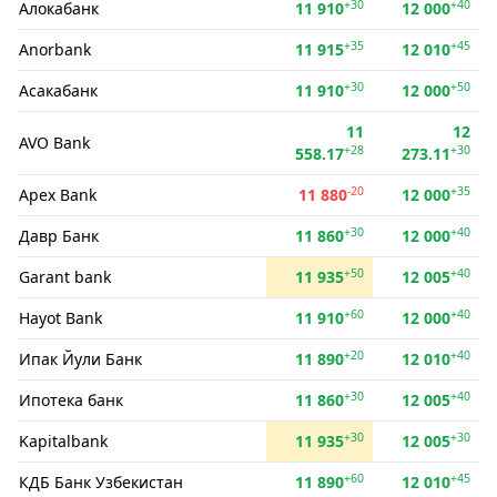
+30
+40
Алокабанк
11 910
12 000
+35
+45
Anorbank
11 915
12 010
+30
+50
Асакабанк
11 910
12 000
11
12
AVO Bank
+28
+30
558.17
273.11
-20
+35
Apex Bank
11 880
12 000
+30
+40
Давр Банк
11 860
12 000
+50
+40
Garant bank
11 935
12 005
+60
+40
Hayot Bank
11 910
12 000
+20
+40
Ипак Йули Банк
11 890
12 010
+30
+40
Ипотека банк
11 860
12 005
+30
+30
Kapitalbank
11 935
12 005
+60
+45
КДБ Банк Узбекистан
11 890
12 010