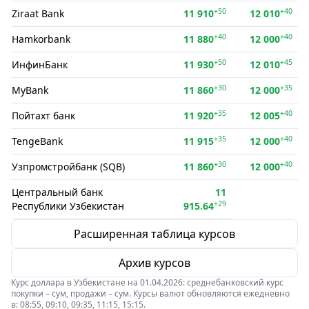
+50
+40
Ziraat Bank
11 910
12 010
+40
+40
Hamkorbank
11 880
12 000
+50
+45
ИнфинБанк
11 930
12 010
+30
+35
MyBank
11 860
12 000
+35
+40
Пойтахт банк
11 920
12 005
+35
+40
TengeBank
11 915
12 000
+30
+40
Узпромстройбанк (SQB)
11 860
12 000
Центральный банк
11
+29
Республики Узбекистан
915.64
Расширенная таблица курсов
Архив курсов
Курс доллара в Узбекистане на 01.04.2026: среднебанковский курс
покупки – сум, продажи – сум. Курсы валют обновляются ежедневно
в: 08:55, 09:10, 09:35, 11:15, 15:15.