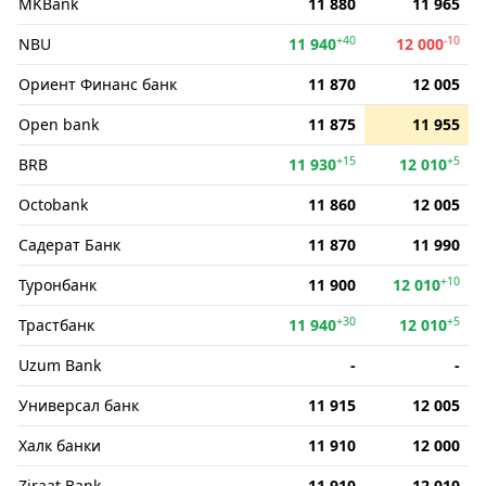
MKBank
11 880
11 965
+40
-10
NBU
11 940
12 000
Ориент Финанс банк
11 870
12 005
Open bank
11 875
11 955
+15
+5
BRB
11 930
12 010
Octobank
11 860
12 005
Садерат Банк
11 870
11 990
+10
Туронбанк
11 900
12 010
+30
+5
Трастбанк
11 940
12 010
Uzum Bank
-
-
Универсал банк
11 915
12 005
Халк банки
11 910
12 000
Ziraat Bank
11 910
12 010