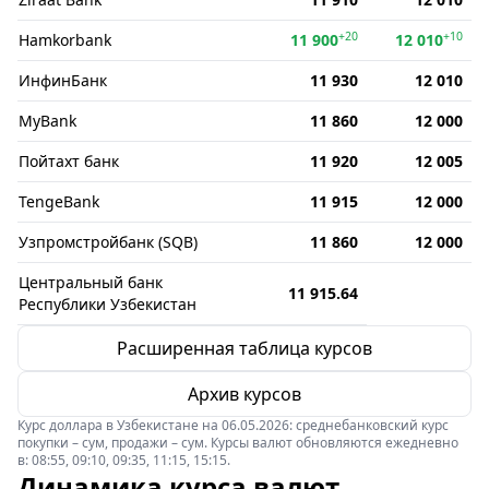
+20
+10
Hamkorbank
11 900
12 010
ИнфинБанк
11 930
12 010
MyBank
11 860
12 000
Пойтахт банк
11 920
12 005
TengeBank
11 915
12 000
Узпромстройбанк (SQB)
11 860
12 000
Центральный банк
11 915.64
Республики Узбекистан
Расширенная таблица курсов
Архив курсов
Курс доллара в Узбекистане на 06.05.2026: среднебанковский курс
покупки – сум, продажи – сум. Курсы валют обновляются ежедневно
в: 08:55, 09:10, 09:35, 11:15, 15:15.
Динамика курса валют