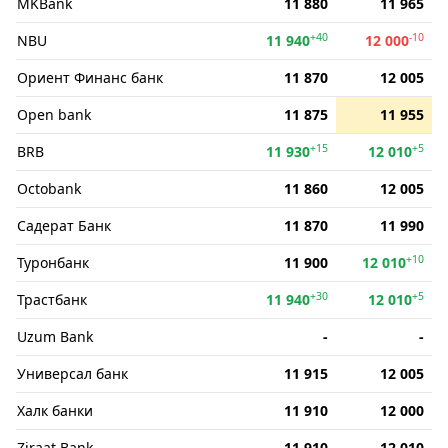
MKBank
11 880
11 965
+40
-10
NBU
11 940
12 000
Ориент Финанс банк
11 870
12 005
Open bank
11 875
11 955
+15
+5
BRB
11 930
12 010
Octobank
11 860
12 005
Садерат Банк
11 870
11 990
+10
Туронбанк
11 900
12 010
+30
+5
Трастбанк
11 940
12 010
Uzum Bank
-
-
Универсал банк
11 915
12 005
Халк банки
11 910
12 000
Ziraat Bank
11 910
12 010