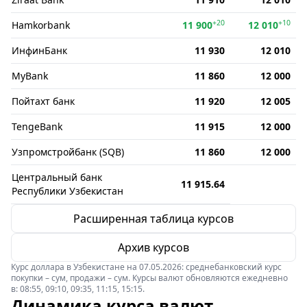
+20
+10
Hamkorbank
11 900
12 010
ИнфинБанк
11 930
12 010
MyBank
11 860
12 000
Пойтахт банк
11 920
12 005
TengeBank
11 915
12 000
Узпромстройбанк (SQB)
11 860
12 000
Центральный банк
11 915.64
Республики Узбекистан
Расширенная таблица курсов
Архив курсов
Курс доллара в Узбекистане на 07.05.2026: среднебанковский курс
покупки – сум, продажи – сум. Курсы валют обновляются ежедневно
в: 08:55, 09:10, 09:35, 11:15, 15:15.
Динамика курса валют