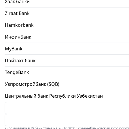
Халк банки
Ziraat Bank
Hamkorbank
ИнфинБанк
MyBank
Пойтахт банк
TengeBank
Узпромстройбанк (SQB)
Центральный банк Республики Узбекистан
Курс доллара в Узбекистане на 26.10.2025: среднебанковский курс покупки