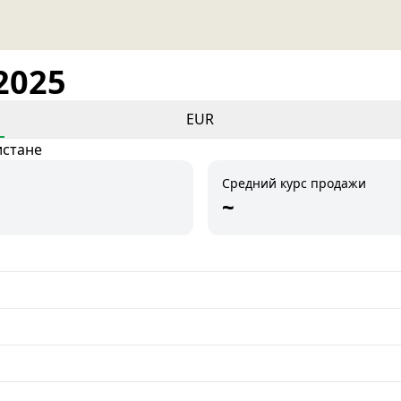
2025
EUR
истане
Средний курс продажи
~