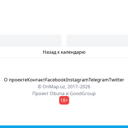
Назад к календарю
О проекте
Контакт
Facebook
Instagram
Telegram
Twitter
© OnMap.uz, 2017–2026
Проект
Obuna
и
GoodGroup
18+