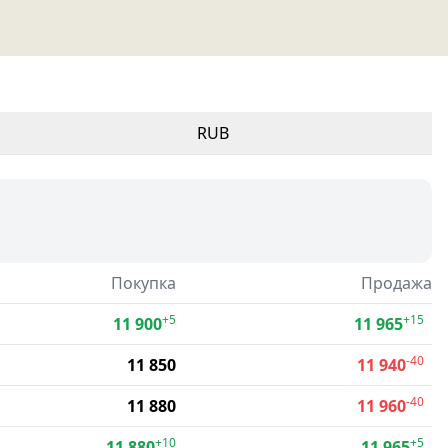
RUB
Покупка
Продажа
+5
+15
11 900
11 965
-40
11 850
11 940
-40
11 880
11 960
+10
+5
11 880
11 965