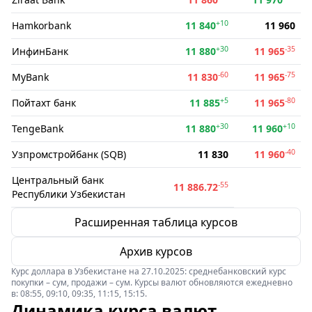
+10
Hamkorbank
11 840
11 960
+30
-35
ИнфинБанк
11 880
11 965
-60
-75
MyBank
11 830
11 965
+5
-80
Пойтахт банк
11 885
11 965
+30
+10
TengeBank
11 880
11 960
-40
Узпромстройбанк (SQB)
11 830
11 960
Центральный банк
-55
11 886.72
Республики Узбекистан
Расширенная таблица курсов
Архив курсов
Курс доллара в Узбекистане на 27.10.2025: среднебанковский курс
покупки – сум, продажи – сум. Курсы валют обновляются ежедневно
в: 08:55, 09:10, 09:35, 11:15, 15:15.
Динамика курса валют