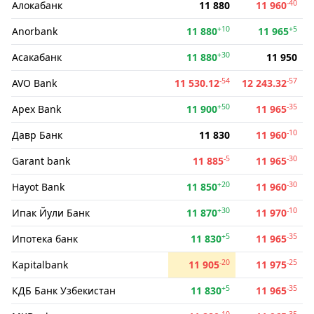
-40
Алокабанк
11 880
11 960
+10
+5
Anorbank
11 880
11 965
+30
Асакабанк
11 880
11 950
-54
-57
AVO Bank
11 530.12
12 243.32
+50
-35
Apex Bank
11 900
11 965
-10
Давр Банк
11 830
11 960
-5
-30
Garant bank
11 885
11 965
+20
-30
Hayot Bank
11 850
11 960
+30
-10
Ипак Йули Банк
11 870
11 970
+5
-35
Ипотека банк
11 830
11 965
-20
-25
Kapitalbank
11 905
11 975
+5
-35
КДБ Банк Узбекистан
11 830
11 965
-10
-35