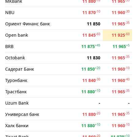
MKBank
11 880
11 965
-10
-30
NBU
11 870
11 960
-35
Ориент Финанс банк
11 850
11 965
-60
-60
Open bank
11 845
11 925
+45
+5
BRB
11 875
11 965
-35
Octobank
11 830
11 965
+20
-10
Садерат Банк
11 850
11 960
-30
-40
Туронбанк
11 840
11 960
+10
-35
Трастбанк
11 880
11 965
Uzum Bank
-
-
-20
-35
Универсал банк
11 880
11 965
+10
-10
Халк банки
11 880
11 960
-20
+10
Ziraat Bank
11 860
11 970