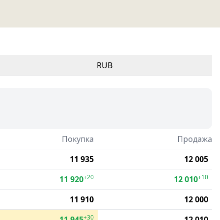
RUB
Покупка
Продажа
11 935
12 005
+20
+10
11 920
12 010
11 910
12 000
+30
11 945
12 010