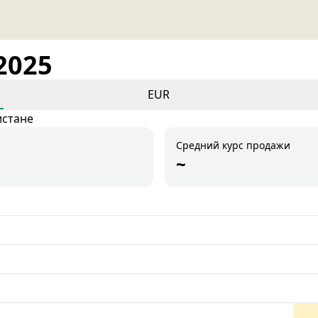
2025
EUR
истане
Средний курс продажи
~