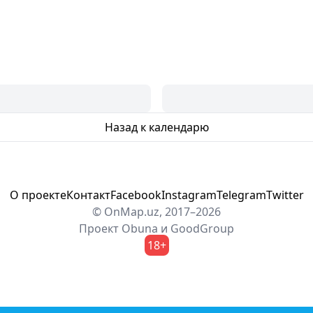
Назад к календарю
О проекте
Контакт
Facebook
Instagram
Telegram
Twitter
© OnMap.uz, 2017–2026
Проект
Obuna
и
GoodGroup
18+