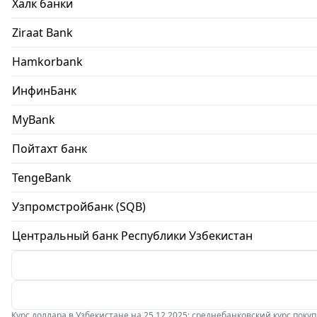
Халк банки
Ziraat Bank
Hamkorbank
ИнфинБанк
MyBank
Пойтахт банк
TengeBank
Узпромстройбанк (SQB)
Центральный банк Республики Узбекистан
Курс доллара в Узбекистане на 25.12.2025: среднебанковский курс покупки