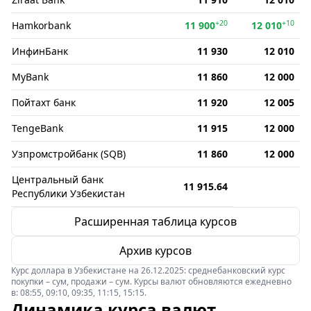
+20
+10
Hamkorbank
11 900
12 010
ИнфинБанк
11 930
12 010
MyBank
11 860
12 000
Пойтахт банк
11 920
12 005
TengeBank
11 915
12 000
Узпромстройбанк (SQB)
11 860
12 000
Центральный банк
11 915.64
Республики Узбекистан
Расширенная таблица курсов
Архив курсов
Курс доллара в Узбекистане на 26.12.2025: среднебанковский курс
покупки – сум, продажи – сум. Курсы валют обновляются ежедневно
в: 08:55, 09:10, 09:35, 11:15, 15:15.
Динамика курса валют