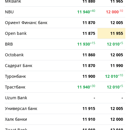
MKBank
11 880
11 965
+40
-10
NBU
11 940
12 000
Ориент Финанс банк
11 870
12 005
Open bank
11 875
11 955
+15
+5
BRB
11 930
12 010
Octobank
11 860
12 005
Садерат Банк
11 870
11 990
+10
Туронбанк
11 900
12 010
+30
+5
Трастбанк
11 940
12 010
Uzum Bank
-
-
Универсал банк
11 915
12 005
Халк банки
11 910
12 000
Ziraat Bank
11 910
12 010