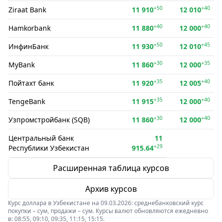
+50
+40
Ziraat Bank
11 910
12 010
+40
+40
Hamkorbank
11 880
12 000
+50
+45
ИнфинБанк
11 930
12 010
+30
+35
MyBank
11 860
12 000
+35
+40
Пойтахт банк
11 920
12 005
+35
+40
TengeBank
11 915
12 000
+30
+40
Узпромстройбанк (SQB)
11 860
12 000
Центральный банк
11
+29
Республики Узбекистан
915.64
Расширенная таблица курсов
Архив курсов
Курс доллара в Узбекистане на 09.03.2026: среднебанковский курс
покупки – сум, продажи – сум. Курсы валют обновляются ежедневно
в: 08:55, 09:10, 09:35, 11:15, 15:15.