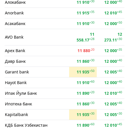
+30
+40
Алокабанк
11 910
12 000
+35
+45
Anorbank
11 915
12 010
+30
+50
Асакабанк
11 910
12 000
11
12
AVO Bank
+28
+30
558.17
273.11
-20
+35
Apex Bank
11 880
12 000
+30
+40
Давр Банк
11 860
12 000
+50
+40
Garant bank
11 935
12 005
+60
+40
Hayot Bank
11 910
12 000
+20
+40
Ипак Йули Банк
11 890
12 010
+30
+40
Ипотека банк
11 860
12 005
+30
+30
Kapitalbank
11 935
12 005
+60
+45
КДБ Банк Узбекистан
11 890
12 010