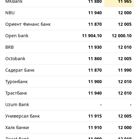
MKBank
11 880
11 965
NBU
11 940
12 000
Ориент Финанс банк
11 870
12 005
Open bank
11 904.10
12 000.10
BRB
11 930
12 010
Octobank
11 860
12 005
Садерат Банк
11 870
11 990
Туронбанк
11 900
12 010
Трастбанк
11 940
12 010
Uzum Bank
-
-
Универсал банк
11 915
12 005
Халк банки
11 910
12 000
Ziraat Bank
11 900
12 010