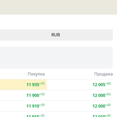
RUB
Покупка
Продажа
+35
+40
11 935
12 005
+50
+60
11 900
12 000
+30
+40
11 910
12 000
+35
+45
11 915
12 010