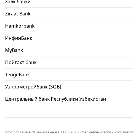
Халк банки
Ziraat Bank
Hamkorbank
ИнфинБанк
MyBank
Пойтахт банк
TengeBank
Узпромстройбанк (SQB)
Центральный банк Республики Узбекистан
Курс доллара в Узбекистане на 11.03.2026: среднебанковский курс покупки