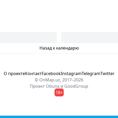
Назад к календарю
О проекте
Контакт
Facebook
Instagram
Telegram
Twitter
© OnMap.uz, 2017–2026
Проект
Obuna
и
GoodGroup
18+