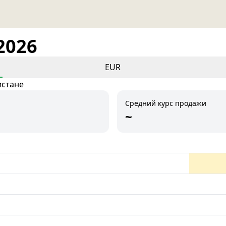
2026
EUR
истане
Средний курс продажи
~