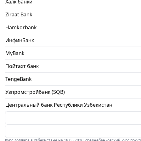
Халк банки
Ziraat Bank
Hamkorbank
ИнфинБанк
MyBank
Пойтахт банк
TengeBank
Узпромстройбанк (SQB)
Центральный банк Республики Узбекистан
Курс доллара в Узбекистане на 18.05.2026: среднебанковский курс покупки