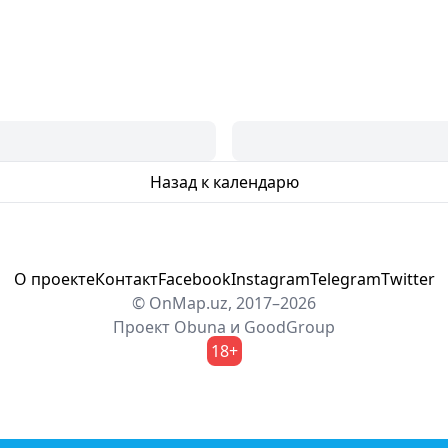
Назад к календарю
О проекте
Контакт
Facebook
Instagram
Telegram
Twitter
© OnMap.uz, 2017–2026
Проект
Obuna
и
GoodGroup
18+