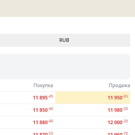
RUB
Покупка
Продажа
-45
-65
11 895
11 950
-40
-50
11 850
11 980
-40
-20
11 880
12 000
-55
-70
11 870
11 960