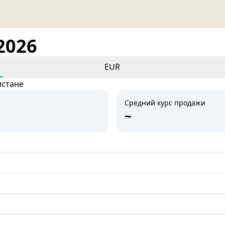
2026
EUR
истане
Средний курс продажи
~