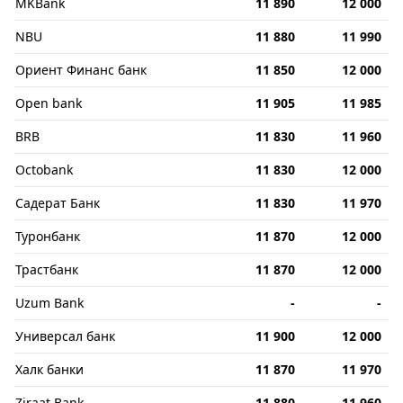
MKBank
11 890
12 000
NBU
11 880
11 990
Ориент Финанс банк
11 850
12 000
Open bank
11 905
11 985
BRB
11 830
11 960
Octobank
11 830
12 000
Садерат Банк
11 830
11 970
Туронбанк
11 870
12 000
Трастбанк
11 870
12 000
Uzum Bank
-
-
Универсал банк
11 900
12 000
Халк банки
11 870
11 970
Ziraat Bank
11 880
11 960