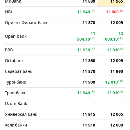
MKBank
11 880
11 965
+40
-10
NBU
11 940
12 000
Ориент Финанс банк
11 870
12 005
11
12
Open bank
+29
+45
904.10
000.10
+15
+5
BRB
11 930
12 010
Octobank
11 860
12 005
Садерат Банк
11 870
11 990
+10
Туронбанк
11 900
12 010
+30
+5
Трастбанк
11 940
12 010
Uzum Bank
-
-
Универсал банк
11 915
12 005
Халк банки
11 910
12 000