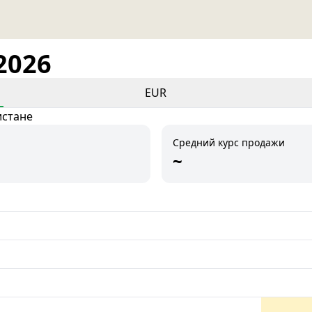
2026
EUR
истане
Средний курс продажи
~