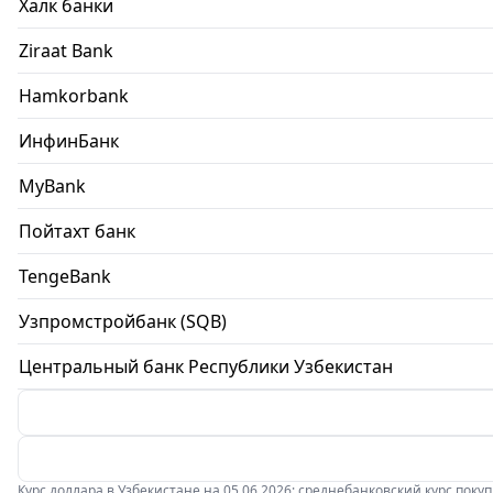
Халк банки
Ziraat Bank
Hamkorbank
ИнфинБанк
MyBank
Пойтахт банк
TengeBank
Узпромстройбанк (SQB)
Центральный банк Республики Узбекистан
Курс доллара в Узбекистане на 05.06.2026: среднебанковский курс покупки