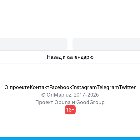
Назад к календарю
О проекте
Контакт
Facebook
Instagram
Telegram
Twitter
© OnMap.uz, 2017–2026
Проект
Obuna
и
GoodGroup
18+