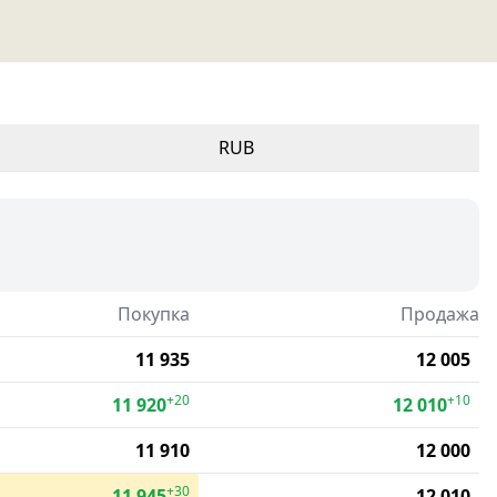
RUB
Покупка
Продажа
11 935
12 005
+20
+10
11 920
12 010
11 910
12 000
+30
11 945
12 010