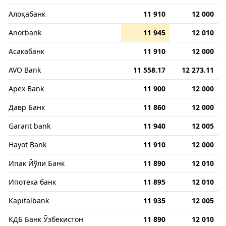
Алоқабанк
11 910
12 000
Anorbank
11 945
12 010
Асакабанк
11 910
12 000
AVO Bank
11 558.17
12 273.11
Apex Bank
11 900
12 000
Давр Банк
11 860
12 000
Garant bank
11 940
12 005
Hayot Bank
11 910
12 000
Ипак Йўли Банк
11 890
12 010
Ипотека банк
11 895
12 010
Kapitalbank
11 935
12 005
КДБ Банк Ўзбекистон
11 890
12 010