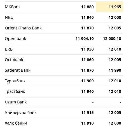
MKBank
11 880
11 965
NBU
11 940
12 000
Orient Finans Bank
11 870
12 005
Open bank
11 904.10
12 000.10
BRB
11 930
12 010
Octobank
11 860
12 005
Saderat Bank
11 870
11 990
Туронбанк
11 900
12 010
Трастбанк
11 940
12 010
Uzum Bank
-
-
Универсал банк
11 915
12 005
Халқ банки
11 910
12 000