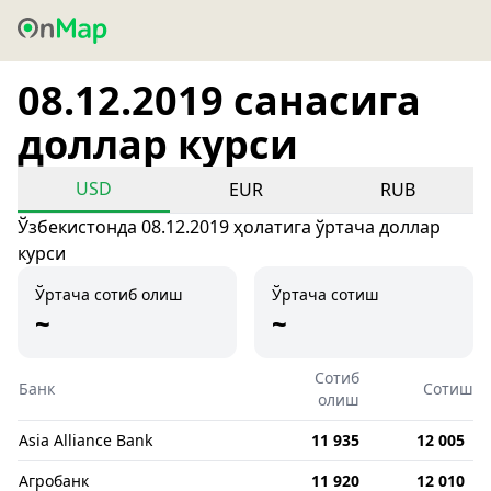
08.12.2019 санасига
доллар курси
USD
EUR
RUB
Ўзбекистонда 08.12.2019 ҳолатига ўртача доллар
курси
Ўртача сотиб олиш
Ўртача сотиш
~
~
Сотиб
Банк
Сотиш
олиш
Asia Alliance Bank
11 935
12 005
Агробанк
11 920
12 010