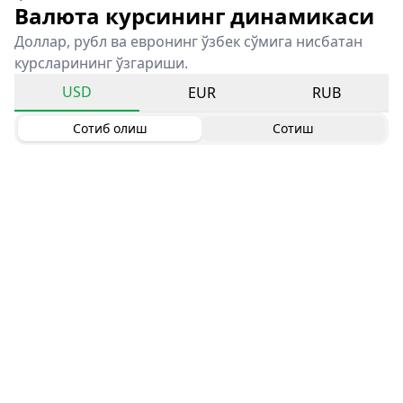
Валюта курсининг динамикаси
Доллар, рубл ва евронинг ўзбек сўмига нисбатан
курсларининг ўзгариши.
USD
EUR
RUB
Сотиб олиш
Сотиш