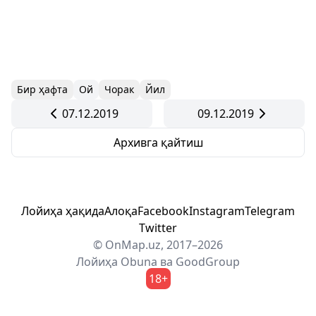
Бир ҳафта
Ой
Чорак
Йил
07.12.2019
09.12.2019
Архивга қайтиш
Лойиҳа ҳақида
Алоқа
Facebook
Instagram
Telegram
Twitter
© OnMap.uz, 2017–2026
Лойиҳа
Obuna
ва
GoodGroup
18+