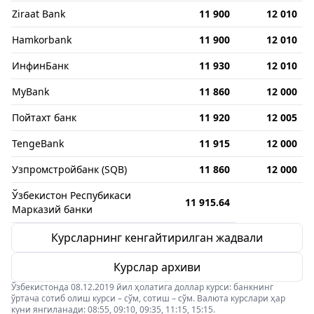
Ziraat Bank
11 900
12 010
Hamkorbank
11 900
12 010
ИнфинБанк
11 930
12 010
MyBank
11 860
12 000
Пойтахт банк
11 920
12 005
TengeBank
11 915
12 000
Узпромстройбанк (SQB)
11 860
12 000
Ўзбекистон Респубикаси
11 915.64
Марказий банки
Курсларнинг кенгайтирилган жадвали
Курслар архиви
Ўзбекистонда 08.12.2019 йил ҳолатига доллар курси: банкнинг
ўртача сотиб олиш курси – сўм, сотиш – сўм. Валюта курслари ҳар
куни янгиланади: 08:55, 09:10, 09:35, 11:15, 15:15.