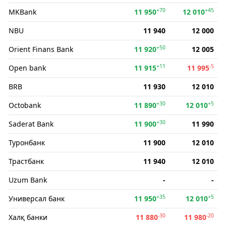
+70
+45
MKBank
11 950
12 010
NBU
11 940
12 000
+50
Orient Finans Bank
11 920
12 005
+11
-5
Open bank
11 915
11 995
BRB
11 930
12 010
+30
+5
Octobank
11 890
12 010
+30
Saderat Bank
11 900
11 990
Туронбанк
11 900
12 010
Трастбанк
11 940
12 010
Uzum Bank
-
-
+35
+5
Универсал банк
11 950
12 010
-30
-20
Халқ банки
11 880
11 980