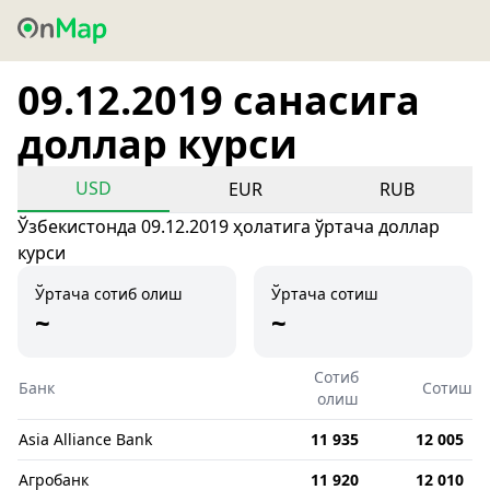
09.12.2019 санасига
доллар курси
USD
EUR
RUB
Ўзбекистонда 09.12.2019 ҳолатига ўртача доллар
курси
Ўртача сотиб олиш
Ўртача сотиш
~
~
Сотиб
Банк
Сотиш
олиш
Asia Alliance Bank
11 935
12 005
Агробанк
11 920
12 010