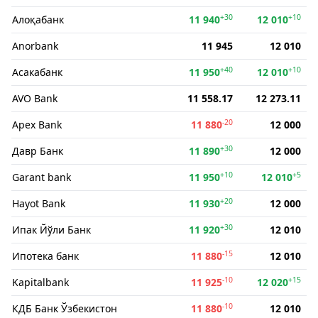
+30
+10
Алоқабанк
11 940
12 010
Anorbank
11 945
12 010
+40
+10
Асакабанк
11 950
12 010
AVO Bank
11 558.17
12 273.11
-20
Apex Bank
11 880
12 000
+30
Давр Банк
11 890
12 000
+10
+5
Garant bank
11 950
12 010
+20
Hayot Bank
11 930
12 000
+30
Ипак Йўли Банк
11 920
12 010
-15
Ипотека банк
11 880
12 010
-10
+15
Kapitalbank
11 925
12 020
-10
КДБ Банк Ўзбекистон
11 880
12 010