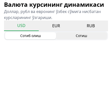
Валюта курсининг динамикаси
Доллар, рубл ва евронинг ўзбек сўмига нисбатан
курсларининг ўзгариши.
USD
EUR
RUB
Сотиб олиш
Сотиш