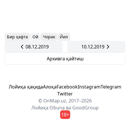
Бир ҳафта
Ой
Чорак
Йил
08.12.2019
10.12.2019
Архивга қайтиш
Лойиҳа ҳақида
Алоқа
Facebook
Instagram
Telegram
Twitter
© OnMap.uz, 2017–2026
Лойиҳа
Obuna
ва
GoodGroup
18+