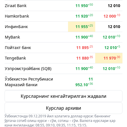
+50
Ziraat Bank
11 950
12 010
+20
-10
Hamkorbank
11 920
12 000
+25
ИнфинБанк
11 955
12 010
+40
+10
MyBank
11 900
12 010
-25
+5
Пойтахт банк
11 895
12 010
-35
-30
TengeBank
11 880
11 970
+40
+10
Узпромстройбанк (SQB)
11 900
12 010
Ўзбекистон Респубикаси
11
+36
Марказий банки
952.10
Курсларнинг кенгайтирилган жадвали
Курслар архиви
Ўзбекистонда 09.12.2019 йил ҳолатига доллар курси: банкнинг
ўртача сотиб олиш курси – сўм, сотиш – сўм. Валюта курслари ҳар
куни янгиланади: 08:55, 09:10, 09:35, 11:15, 15:15.