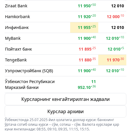
+50
Ziraat Bank
11 950
12 010
+20
-10
Hamkorbank
11 920
12 000
+25
ИнфинБанк
11 955
12 010
+40
+10
MyBank
11 900
12 010
-25
+5
Пойтахт банк
11 895
12 010
-35
-30
TengeBank
11 880
11 970
+40
+10
Узпромстройбанк (SQB)
11 900
12 010
Ўзбекистон Респубикаси
11
+36
Марказий банки
952.10
Курсларнинг кенгайтирилган жадвали
Курслар архиви
Ўзбекистонда 25.07.2025 йил ҳолатига доллар курси: банкнинг
ўртача сотиб олиш курси – сўм, сотиш – сўм. Валюта курслари ҳар
куни янгиланади: 08:55, 09:10, 09:35, 11:15, 15:15.