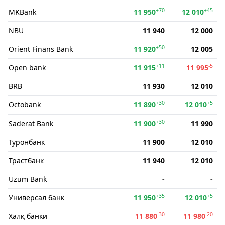
+70
+45
MKBank
11 950
12 010
NBU
11 940
12 000
+50
Orient Finans Bank
11 920
12 005
+11
-5
Open bank
11 915
11 995
BRB
11 930
12 010
+30
+5
Octobank
11 890
12 010
+30
Saderat Bank
11 900
11 990
Туронбанк
11 900
12 010
Трастбанк
11 940
12 010
Uzum Bank
-
-
+35
+5
Универсал банк
11 950
12 010
-30
-20
Халқ банки
11 880
11 980