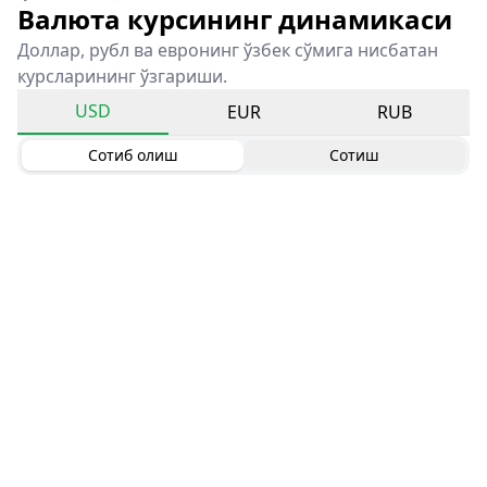
Валюта курсининг динамикаси
Доллар, рубл ва евронинг ўзбек сўмига нисбатан
курсларининг ўзгариши.
USD
EUR
RUB
Сотиб олиш
Сотиш