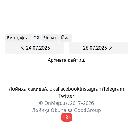
Бир ҳафта
Ой
Чорак
Йил
24.07.2025
26.07.2025
Архивга қайтиш
Лойиҳа ҳақида
Алоқа
Facebook
Instagram
Telegram
Twitter
© OnMap.uz, 2017–2026
Лойиҳа
Obuna
ва
GoodGroup
18+