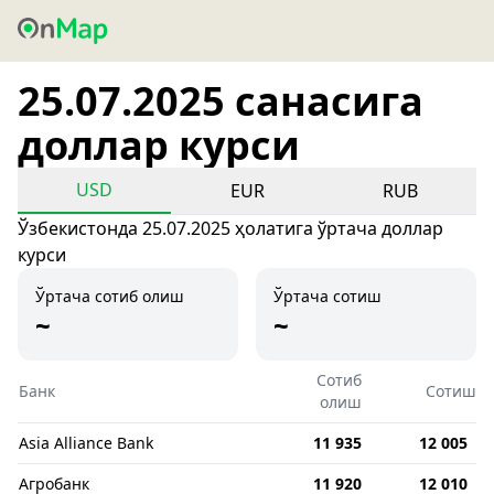
25.07.2025 санасига
доллар курси
USD
EUR
RUB
Ўзбекистонда 25.07.2025 ҳолатига ўртача доллар
курси
Ўртача сотиб олиш
Ўртача сотиш
~
~
Сотиб
Банк
Сотиш
олиш
Asia Alliance Bank
11 935
12 005
Агробанк
11 920
12 010