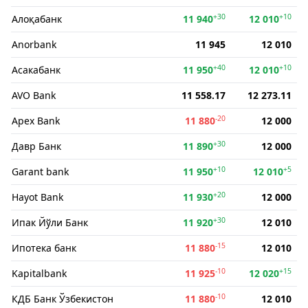
+30
+10
Алоқабанк
11 940
12 010
Anorbank
11 945
12 010
+40
+10
Асакабанк
11 950
12 010
AVO Bank
11 558.17
12 273.11
-20
Apex Bank
11 880
12 000
+30
Давр Банк
11 890
12 000
+10
+5
Garant bank
11 950
12 010
+20
Hayot Bank
11 930
12 000
+30
Ипак Йўли Банк
11 920
12 010
-15
Ипотека банк
11 880
12 010
-10
+15
Kapitalbank
11 925
12 020
-10
КДБ Банк Ўзбекистон
11 880
12 010