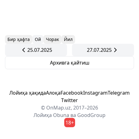
Бир ҳафта
Ой
Чорак
Йил
25.07.2025
27.07.2025
Архивга қайтиш
Лойиҳа ҳақида
Алоқа
Facebook
Instagram
Telegram
Twitter
© OnMap.uz, 2017–2026
Лойиҳа
Obuna
ва
GoodGroup
18+