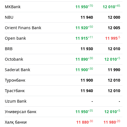
+70
+45
MKBank
11 950
12 010
NBU
11 940
12 000
+50
Orient Finans Bank
11 920
12 005
+11
-5
Open bank
11 915
11 995
BRB
11 930
12 010
+30
+5
Octobank
11 890
12 010
+30
Saderat Bank
11 900
11 990
Туронбанк
11 900
12 010
Трастбанк
11 940
12 010
Uzum Bank
-
-
+35
+5
Универсал банк
11 950
12 010
-30
-20
Халқ банки
11 880
11 980