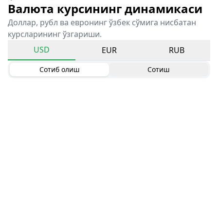
Валюта курсининг динамикаси
Доллар, рубл ва евронинг ўзбек сўмига нисбатан
курсларининг ўзгариши.
USD
EUR
RUB
Сотиб олиш
Сотиш