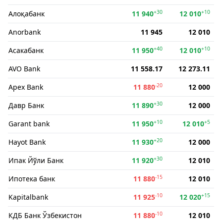
+30
+10
Алоқабанк
11 940
12 010
Anorbank
11 945
12 010
+40
+10
Асакабанк
11 950
12 010
AVO Bank
11 558.17
12 273.11
-20
Apex Bank
11 880
12 000
+30
Давр Банк
11 890
12 000
+10
+5
Garant bank
11 950
12 010
+20
Hayot Bank
11 930
12 000
+30
Ипак Йўли Банк
11 920
12 010
-15
Ипотека банк
11 880
12 010
-10
+15
Kapitalbank
11 925
12 020
-10
КДБ Банк Ўзбекистон
11 880
12 010