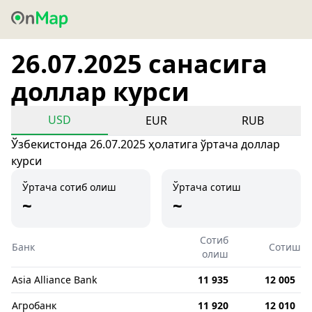
26.07.2025 санасига
доллар курси
USD
EUR
RUB
Ўзбекистонда 26.07.2025 ҳолатига ўртача доллар
курси
Ўртача сотиб олиш
Ўртача сотиш
~
~
Сотиб
Банк
Сотиш
олиш
Asia Alliance Bank
11 935
12 005
Агробанк
11 920
12 010