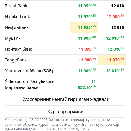
+50
Ziraat Bank
11 950
12 010
+20
-10
Hamkorbank
11 920
12 000
+25
ИнфинБанк
11 955
12 010
+40
+10
MyBank
11 900
12 010
-25
+5
Пойтахт банк
11 895
12 010
-35
-30
TengeBank
11 880
11 970
+40
+10
Узпромстройбанк (SQB)
11 900
12 010
Ўзбекистон Респубикаси
11
+36
Марказий банки
952.10
Курсларнинг кенгайтирилган жадвали
Курслар архиви
Ўзбекистонда 26.07.2025 йил ҳолатига доллар курси: банкнинг
ўртача сотиб олиш курси – сўм, сотиш – сўм. Валюта курслари ҳар
куни янгиланади: 08:55, 09:10, 09:35, 11:15, 15:15.