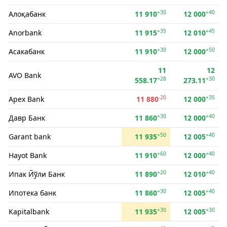
+30
+40
Алоқабанк
11 910
12 000
+35
+45
Anorbank
11 915
12 010
+30
+50
Асакабанк
11 910
12 000
11
12
AVO Bank
+28
+30
558.17
273.11
-20
+35
Apex Bank
11 880
12 000
+30
+40
Давр Банк
11 860
12 000
+50
+40
Garant bank
11 935
12 005
+60
+40
Hayot Bank
11 910
12 000
+20
+40
Ипак Йўли Банк
11 890
12 010
+30
+40
Ипотека банк
11 860
12 005
+30
+30
Kapitalbank
11 935
12 005