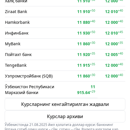
Халқ банки
11 910
12 000
+50
+40
Ziraat Bank
11 910
12 010
+40
+40
Hamkorbank
11 880
12 000
+50
+45
ИнфинБанк
11 930
12 010
+30
+35
MyBank
11 860
12 000
+35
+40
Пойтахт банк
11 920
12 005
+35
+40
TengeBank
11 915
12 000
+30
+40
Узпромстройбанк (SQB)
11 860
12 000
Ўзбекистон Респубикаси
11
+29
Марказий банки
915.64
Курсларнинг кенгайтирилган жадвали
Курслар архиви
Ўзбекистонда 21.08.2025 йил ҳолатига доллар курси: банкнинг
ўртача сотиб олиш курси – сўм, сотиш – сўм. Валюта курслари ҳар