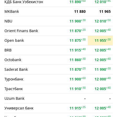
+60
+45
КДБ Банк Ўзбекистон
11 890
12 010
MKBank
11 880
11 965
+30
+50
NBU
11 900
12 010
+20
+40
Orient Finans Bank
11 870
12 005
+30
+30
Open bank
11 875
11 955
+40
+40
BRB
11 915
12 005
+30
+40
Octobank
11 860
12 005
+20
+30
Saderat Bank
11 870
11 990
+60
+40
Туронбанк
11 900
12 000
+30
+40
Трастбанк
11 910
12 005
Uzum Bank
-
-
+35
+40
Универсал банк
11 915
12 005
+30
+40