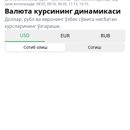
куни янгиланади: 08:55, 09:10, 09:35, 11:15, 15:15.
Валюта курсининг динамикаси
Доллар, рубл ва евронинг ўзбек сўмига нисбатан
курсларининг ўзгариши.
USD
EUR
RUB
Сотиб олиш
Сотиш