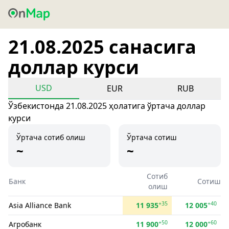
21.08.2025 санасига
доллар курси
USD
EUR
RUB
Ўзбекистонда 21.08.2025 ҳолатига ўртача доллар
курси
Ўртача сотиб олиш
Ўртача сотиш
~
~
Сотиб
Банк
Сотиш
олиш
+35
+40
Asia Alliance Bank
11 935
12 005
+50
+60
Агробанк
11 900
12 000