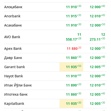
+30
+40
Алоқабанк
11 910
12 000
+35
+45
Anorbank
11 915
12 010
+30
+50
Асакабанк
11 910
12 000
11
12
AVO Bank
+28
+30
558.17
273.11
-20
+35
Apex Bank
11 880
12 000
+30
+40
Давр Банк
11 860
12 000
+50
+40
Garant bank
11 935
12 005
+60
+40
Hayot Bank
11 910
12 000
+20
+40
Ипак Йўли Банк
11 890
12 010
+30
+40
Ипотека банк
11 860
12 005
+30
+30
Kapitalbank
11 935
12 005