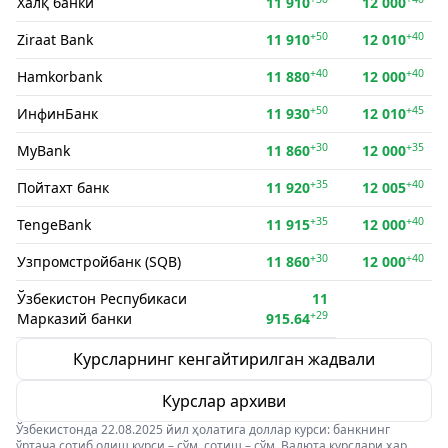
Халқ банки
11 910
12 000
+50
+40
Ziraat Bank
11 910
12 010
+40
+40
Hamkorbank
11 880
12 000
+50
+45
ИнфинБанк
11 930
12 010
+30
+35
MyBank
11 860
12 000
+35
+40
Пойтахт банк
11 920
12 005
+35
+40
TengeBank
11 915
12 000
+30
+40
Узпромстройбанк (SQB)
11 860
12 000
Ўзбекистон Респубикаси
11
+29
Марказий банки
915.64
Курсларнинг кенгайтирилган жадвали
Курслар архиви
Ўзбекистонда 22.08.2025 йил ҳолатига доллар курси: банкнинг
ўртача сотиб олиш курси – сўм, сотиш – сўм. Валюта курслари ҳар