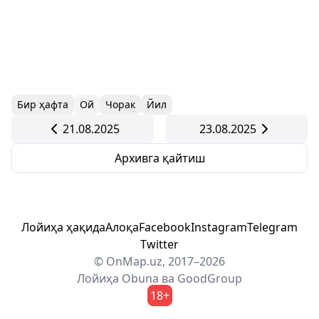
Бир ҳафта
Ой
Чорак
Йил
21.08.2025
23.08.2025
Архивга қайтиш
Лойиҳа ҳақида
Алоқа
Facebook
Instagram
Telegram
Twitter
© OnMap.uz, 2017–2026
Лойиҳа
Obuna
ва
GoodGroup
18+