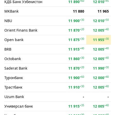
+60
+45
КДБ Банк Ўзбекистон
11 890
12 010
MKBank
11 880
11 965
+30
+50
NBU
11 900
12 010
+20
+40
Orient Finans Bank
11 870
12 005
+30
+30
Open bank
11 875
11 955
+40
+40
BRB
11 915
12 005
+30
+40
Octobank
11 860
12 005
+20
+30
Saderat Bank
11 870
11 990
+60
+40
Туронбанк
11 900
12 000
+30
+40
Трастбанк
11 910
12 005
Uzum Bank
-
-
+35
+40
Универсал банк
11 915
12 005
+30
+40