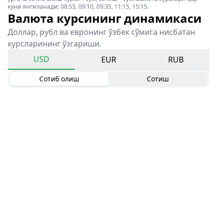
куни янгиланади: 08:55, 09:10, 09:35, 11:15, 15:15.
Валюта курсининг динамикаси
Доллар, рубл ва евронинг ўзбек сўмига нисбатан
курсларининг ўзгариши.
USD
EUR
RUB
Сотиб олиш
Сотиш