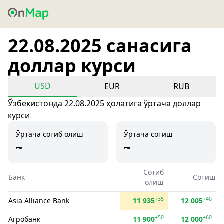
22.08.2025 санасига
доллар курси
USD
EUR
RUB
Ўзбекистонда 22.08.2025 ҳолатига ўртача доллар
курси
Ўртача сотиб олиш
Ўртача сотиш
~
~
Сотиб
Банк
Сотиш
олиш
+35
+40
Asia Alliance Bank
11 935
12 005
+50
+60
Агробанк
11 900
12 000