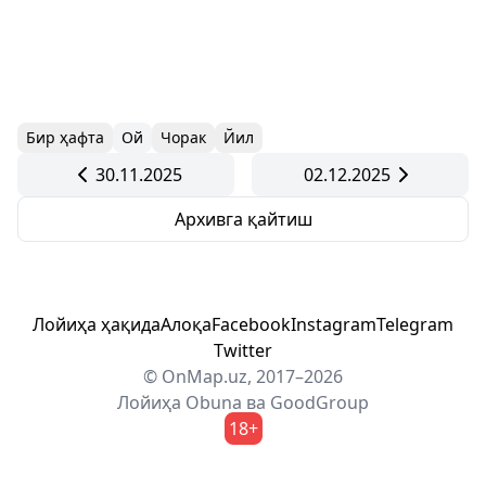
Бир ҳафта
Ой
Чорак
Йил
30.11.2025
02.12.2025
Архивга қайтиш
Лойиҳа ҳақида
Алоқа
Facebook
Instagram
Telegram
Twitter
© OnMap.uz, 2017–2026
Лойиҳа
Obuna
ва
GoodGroup
18+