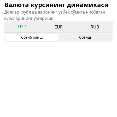
Валюта курсининг динамикаси
Доллар, рубл ва евронинг ўзбек сўмига нисбатан
курсларининг ўзгариши.
USD
EUR
RUB
Сотиб олиш
Сотиш