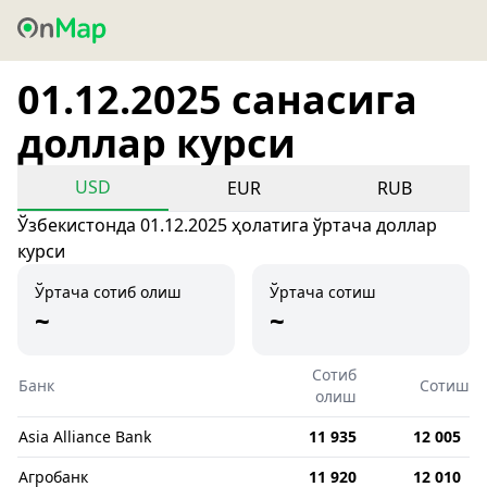
01.12.2025 санасига
доллар курси
USD
EUR
RUB
Ўзбекистонда 01.12.2025 ҳолатига ўртача доллар
курси
Ўртача сотиб олиш
Ўртача сотиш
~
~
Сотиб
Банк
Сотиш
олиш
Asia Alliance Bank
11 935
12 005
Агробанк
11 920
12 010