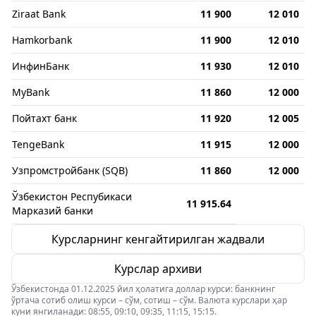
Ziraat Bank
11 900
12 010
Hamkorbank
11 900
12 010
ИнфинБанк
11 930
12 010
MyBank
11 860
12 000
Пойтахт банк
11 920
12 005
TengeBank
11 915
12 000
Узпромстройбанк (SQB)
11 860
12 000
Ўзбекистон Респубикаси
11 915.64
Марказий банки
Курсларнинг кенгайтирилган жадвали
Курслар архиви
Ўзбекистонда 01.12.2025 йил ҳолатига доллар курси: банкнинг
ўртача сотиб олиш курси – сўм, сотиш – сўм. Валюта курслари ҳар
куни янгиланади: 08:55, 09:10, 09:35, 11:15, 15:15.