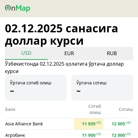
02.12.2025 санасига
доллар курси
USD
EUR
RUB
Ўзбекистонда 02.12.2025 ҳолатига ўртача доллар
курси
Ўртача сотиб олиш
Ўртача сотиш
~
~
Сотиб
Банк
Сотиш
олиш
+35
+40
Asia Alliance Bank
11 935
12 005
+50
+60
Агробанк
11 900
12 000