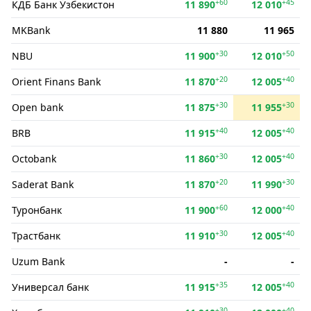
+60
+45
КДБ Банк Ўзбекистон
11 890
12 010
MKBank
11 880
11 965
+30
+50
NBU
11 900
12 010
+20
+40
Orient Finans Bank
11 870
12 005
+30
+30
Open bank
11 875
11 955
+40
+40
BRB
11 915
12 005
+30
+40
Octobank
11 860
12 005
+20
+30
Saderat Bank
11 870
11 990
+60
+40
Туронбанк
11 900
12 000
+30
+40
Трастбанк
11 910
12 005
Uzum Bank
-
-
+35
+40
Универсал банк
11 915
12 005
+30
+40