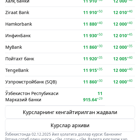
Халқ банки
11 910
12 000
+50
+40
Ziraat Bank
11 910
12 010
+40
+40
Hamkorbank
11 880
12 000
+50
+45
ИнфинБанк
11 930
12 010
+30
+35
MyBank
11 860
12 000
+35
+40
Пойтахт банк
11 920
12 005
+35
+40
TengeBank
11 915
12 000
+30
+40
Узпромстройбанк (SQB)
11 860
12 000
Ўзбекистон Респубикаси
11
+29
Марказий банки
915.64
Курсларнинг кенгайтирилган жадвали
Курслар архиви
Ўзбекистонда 02.12.2025 йил ҳолатига доллар курси: банкнинг
ўртача сотиб олиш курси – сўм, сотиш – сўм. Валюта курслари ҳар