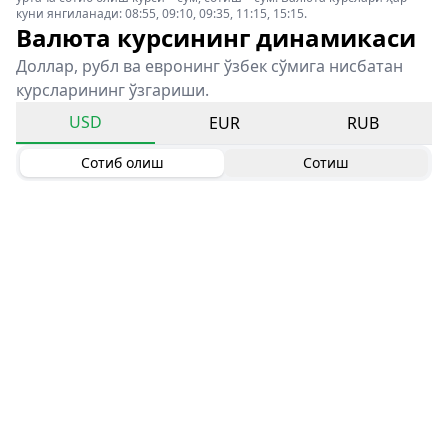
куни янгиланади: 08:55, 09:10, 09:35, 11:15, 15:15.
Валюта курсининг динамикаси
Доллар, рубл ва евронинг ўзбек сўмига нисбатан
курсларининг ўзгариши.
USD
EUR
RUB
Сотиб олиш
Сотиш