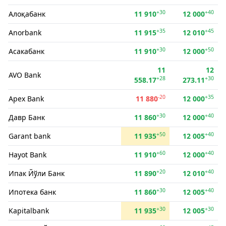
+30
+40
Алоқабанк
11 910
12 000
+35
+45
Anorbank
11 915
12 010
+30
+50
Асакабанк
11 910
12 000
11
12
AVO Bank
+28
+30
558.17
273.11
-20
+35
Apex Bank
11 880
12 000
+30
+40
Давр Банк
11 860
12 000
+50
+40
Garant bank
11 935
12 005
+60
+40
Hayot Bank
11 910
12 000
+20
+40
Ипак Йўли Банк
11 890
12 010
+30
+40
Ипотека банк
11 860
12 005
+30
+30
Kapitalbank
11 935
12 005