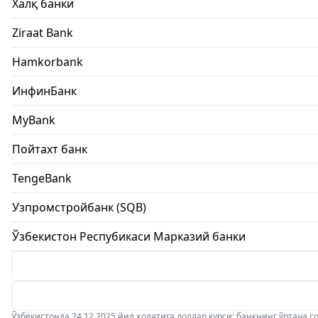
Халқ банки
Ziraat Bank
Hamkorbank
ИнфинБанк
MyBank
Пойтахт банк
TengeBank
Узпромстройбанк (SQB)
Ўзбекистон Респубикаси Марказий банки
Ўзбекистонда 24.12.2025 йил ҳолатига доллар курси: банкнинг ўртача соти