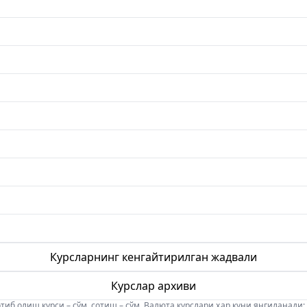
Курсларнинг кенгайтирилган жадвали
Курслар архиви
б олиш курси – сўм, сотиш – сўм. Валюта курслари ҳар куни янгиланади: 08:5