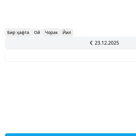
Бир ҳафта
Ой
Чорак
Йил
23.12.2025