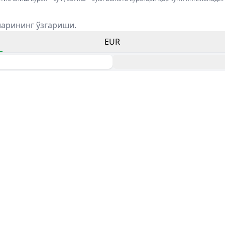
ларининг ўзгариши.
EUR