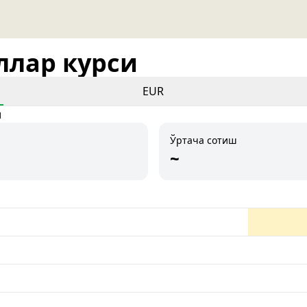
оллар курси
EUR
и
Ўртача сотиш
~