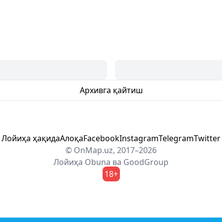
Архивга қайтиш
Лойиҳа ҳақида
Алоқа
Facebook
Instagram
Telegram
Twitter
© OnMap.uz, 2017–2026
Лойиҳа
Obuna
ва
GoodGroup
18+