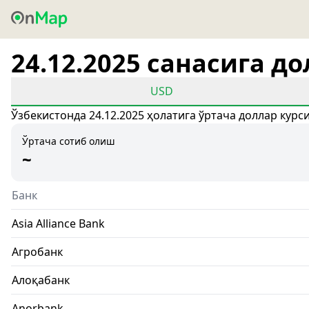
24.12.2025 санасига д
USD
Ўзбекистонда 24.12.2025 ҳолатига ўртача доллар курс
Ўртача сотиб олиш
~
Банк
Asia Alliance Bank
Агробанк
Алоқабанк
Anorbank