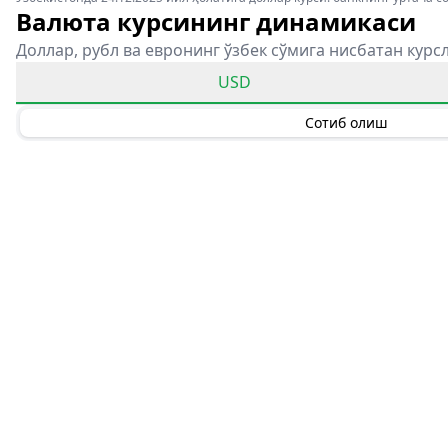
Валюта курсининг динамикаси
Доллар, рубл ва евронинг ўзбек сўмига нисбатан курс
USD
Сотиб олиш