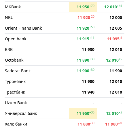
+70
+45
MKBank
11 950
12 010
-20
NBU
11 920
12 000
+50
Orient Finans Bank
11 920
12 005
+11
-5
Open bank
11 915
11 995
BRB
11 930
12 010
+30
+5
Octobank
11 890
12 010
+30
Saderat Bank
11 900
11 990
Туронбанк
11 900
12 010
Трастбанк
11 940
12 010
Uzum Bank
-
-
+35
+5
Универсал банк
11 950
12 010
-30
-20
Халқ банки
11 880
11 980