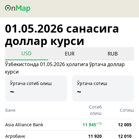
01.05.2026 санасига
доллар курси
USD
EUR
RUB
Ўзбекистонда 01.05.2026 ҳолатига ўртача доллар
курси
Ўртача сотиб олиш
Ўртача сотиш
~
~
Сотиб
Банк
Сотиш
олиш
+10
Asia Alliance Bank
11 945
12 005
Агробанк
11 920
12 010