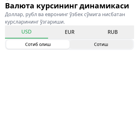
Валюта курсининг динамикаси
Доллар, рубл ва евронинг ўзбек сўмига нисбатан
курсларининг ўзгариши.
USD
EUR
RUB
Сотиб олиш
Сотиш