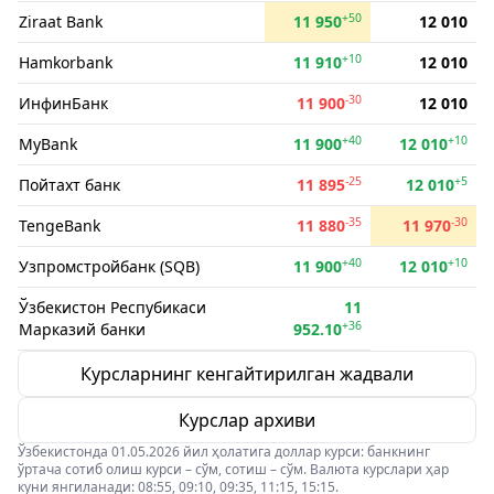
+50
Ziraat Bank
11 950
12 010
+10
Hamkorbank
11 910
12 010
-30
ИнфинБанк
11 900
12 010
+40
+10
MyBank
11 900
12 010
-25
+5
Пойтахт банк
11 895
12 010
-35
-30
TengeBank
11 880
11 970
+40
+10
Узпромстройбанк (SQB)
11 900
12 010
Ўзбекистон Респубикаси
11
+36
Марказий банки
952.10
Курсларнинг кенгайтирилган жадвали
Курслар архиви
Ўзбекистонда 01.05.2026 йил ҳолатига доллар курси: банкнинг
ўртача сотиб олиш курси – сўм, сотиш – сўм. Валюта курслари ҳар
куни янгиланади: 08:55, 09:10, 09:35, 11:15, 15:15.