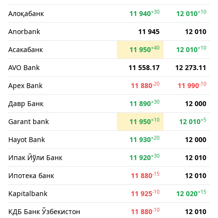
+30
+10
Алоқабанк
11 940
12 010
Anorbank
11 945
12 010
+40
+10
Асакабанк
11 950
12 010
AVO Bank
11 558.17
12 273.11
-20
-10
Apex Bank
11 880
11 990
+30
Давр Банк
11 890
12 000
+10
+5
Garant bank
11 950
12 010
+20
Hayot Bank
11 930
12 000
+30
Ипак Йўли Банк
11 920
12 010
-15
Ипотека банк
11 880
12 010
-10
+15
Kapitalbank
11 925
12 020
-10
КДБ Банк Ўзбекистон
11 880
12 010