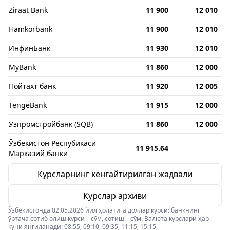
Ziraat Bank
11 900
12 010
Hamkorbank
11 900
12 010
ИнфинБанк
11 930
12 010
MyBank
11 860
12 000
Пойтахт банк
11 920
12 005
TengeBank
11 915
12 000
Узпромстройбанк (SQB)
11 860
12 000
Ўзбекистон Респубикаси
11 915.64
Марказий банки
Курсларнинг кенгайтирилган жадвали
Курслар архиви
Ўзбекистонда 02.05.2026 йил ҳолатига доллар курси: банкнинг
ўртача сотиб олиш курси – сўм, сотиш – сўм. Валюта курслари ҳар
куни янгиланади: 08:55, 09:10, 09:35, 11:15, 15:15.