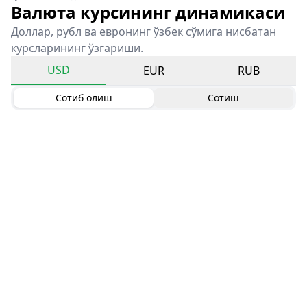
Валюта курсининг динамикаси
Доллар, рубл ва евронинг ўзбек сўмига нисбатан
курсларининг ўзгариши.
USD
EUR
RUB
Сотиб олиш
Сотиш