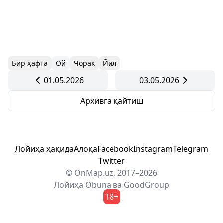
Бир ҳафта
Ой
Чорак
Йил
01.05.2026
03.05.2026
Архивга қайтиш
Лойиҳа ҳақида
Алоқа
Facebook
Instagram
Telegram
Twitter
© OnMap.uz, 2017–2026
Лойиҳа
Obuna
ва
GoodGroup
18+