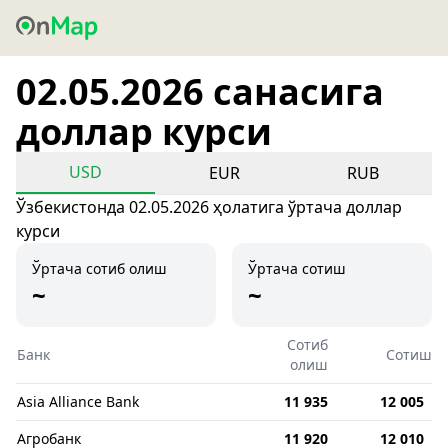
02.05.2026 санасига
доллар курси
USD
EUR
RUB
Ўзбекистонда 02.05.2026 ҳолатига ўртача доллар
курси
Ўртача сотиб олиш
Ўртача сотиш
~
~
Сотиб
Банк
Сотиш
олиш
Asia Alliance Bank
11 935
12 005
Агробанк
11 920
12 010