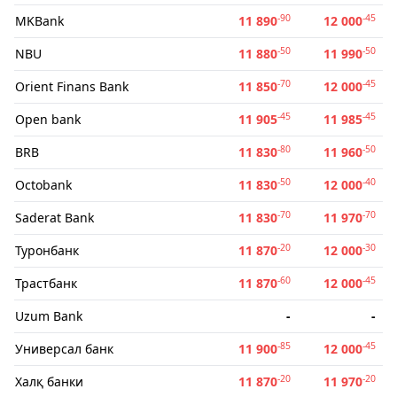
-90
-45
MKBank
11 890
12 000
-50
-50
NBU
11 880
11 990
-70
-45
Orient Finans Bank
11 850
12 000
-45
-45
Open bank
11 905
11 985
-80
-50
BRB
11 830
11 960
-50
-40
Octobank
11 830
12 000
-70
-70
Saderat Bank
11 830
11 970
-20
-30
Туронбанк
11 870
12 000
-60
-45
Трастбанк
11 870
12 000
Uzum Bank
-
-
-85
-45
Универсал банк
11 900
12 000
-20
-20
Халқ банки
11 870
11 970