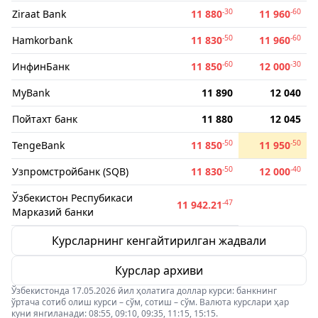
-30
-60
Ziraat Bank
11 880
11 960
-50
-60
Hamkorbank
11 830
11 960
-60
-30
ИнфинБанк
11 850
12 000
MyBank
11 890
12 040
Пойтахт банк
11 880
12 045
-50
-50
TengeBank
11 850
11 950
-50
-40
Узпромстройбанк (SQB)
11 830
12 000
Ўзбекистон Респубикаси
-47
11 942.21
Марказий банки
Курсларнинг кенгайтирилган жадвали
Курслар архиви
Ўзбекистонда 17.05.2026 йил ҳолатига доллар курси: банкнинг
ўртача сотиб олиш курси – сўм, сотиш – сўм. Валюта курслари ҳар
куни янгиланади: 08:55, 09:10, 09:35, 11:15, 15:15.