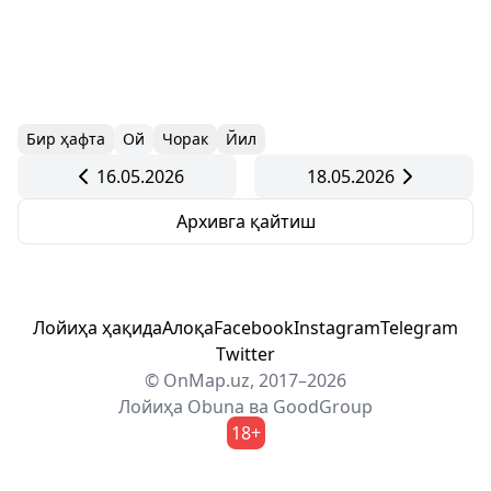
Бир ҳафта
Ой
Чорак
Йил
16.05.2026
18.05.2026
Архивга қайтиш
Лойиҳа ҳақида
Алоқа
Facebook
Instagram
Telegram
Twitter
© OnMap.uz, 2017–2026
Лойиҳа
Obuna
ва
GoodGroup
18+