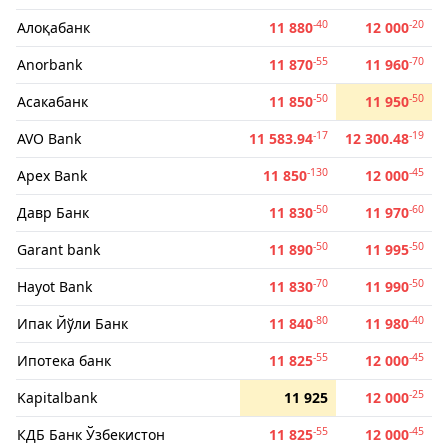
-40
-20
Алоқабанк
11 880
12 000
-55
-70
Anorbank
11 870
11 960
-50
-50
Асакабанк
11 850
11 950
-17
-19
AVO Bank
11 583.94
12 300.48
-130
-45
Apex Bank
11 850
12 000
-50
-60
Давр Банк
11 830
11 970
-50
-50
Garant bank
11 890
11 995
-70
-50
Hayot Bank
11 830
11 990
-80
-40
Ипак Йўли Банк
11 840
11 980
-55
-45
Ипотека банк
11 825
12 000
-25
Kapitalbank
11 925
12 000
-55
-45
КДБ Банк Ўзбекистон
11 825
12 000