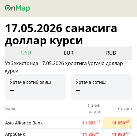
17.05.2026 санасига
доллар курси
USD
EUR
RUB
Ўзбекистонда 17.05.2026 ҳолатига ўртача доллар
курси
Ўртача сотиб олиш
Ўртача сотиш
~
~
Сотиб
Банк
Сотиш
олиш
-45
-65
Asia Alliance Bank
11 895
11 950
-40
-50
Агробанк
11 850
11 980