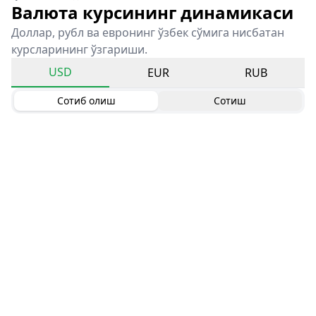
Валюта курсининг динамикаси
Доллар, рубл ва евронинг ўзбек сўмига нисбатан
курсларининг ўзгариши.
USD
EUR
RUB
Сотиб олиш
Сотиш