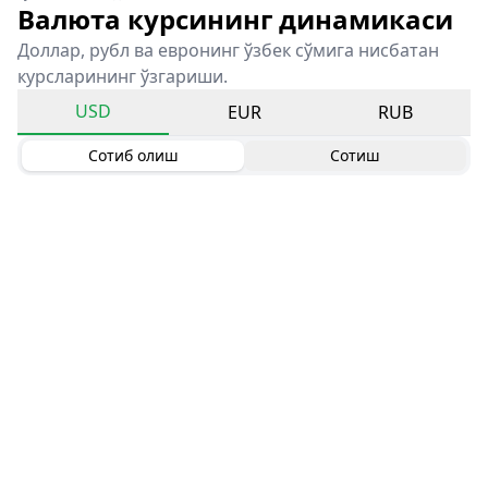
Валюта курсининг динамикаси
Доллар, рубл ва евронинг ўзбек сўмига нисбатан
курсларининг ўзгариши.
USD
EUR
RUB
Сотиб олиш
Сотиш