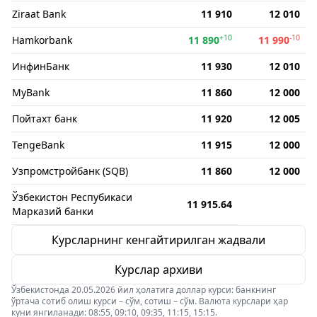
Ziraat Bank
11 910
12 010
+10
-10
Hamkorbank
11 890
11 990
ИнфинБанк
11 930
12 010
MyBank
11 860
12 000
Пойтахт банк
11 920
12 005
TengeBank
11 915
12 000
Узпромстройбанк (SQB)
11 860
12 000
Ўзбекистон Респубикаси
11 915.64
Марказий банки
Курсларнинг кенгайтирилган жадвали
Курслар архиви
Ўзбекистонда 20.05.2026 йил ҳолатига доллар курси: банкнинг
ўртача сотиб олиш курси – сўм, сотиш – сўм. Валюта курслари ҳар
куни янгиланади: 08:55, 09:10, 09:35, 11:15, 15:15.