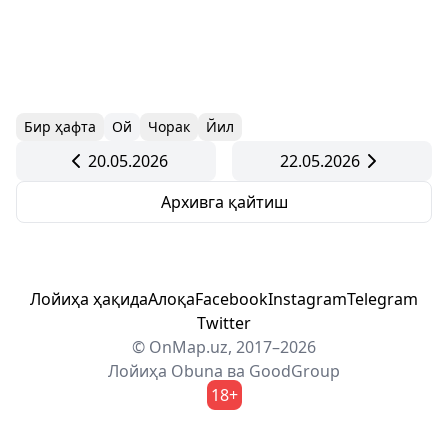
Бир ҳафта
Ой
Чорак
Йил
20.05.2026
22.05.2026
Архивга қайтиш
Лойиҳа ҳақида
Алоқа
Facebook
Instagram
Telegram
Twitter
© OnMap.uz, 2017–2026
Лойиҳа
Obuna
ва
GoodGroup
18+