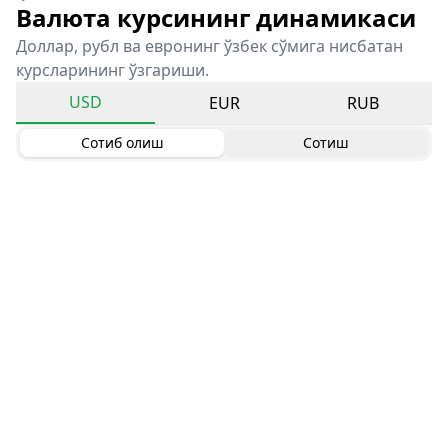
Валюта курсининг динамикаси
Доллар, рубл ва евронинг ўзбек сўмига нисбатан
курсларининг ўзгариши.
USD
EUR
RUB
Сотиб олиш
Сотиш