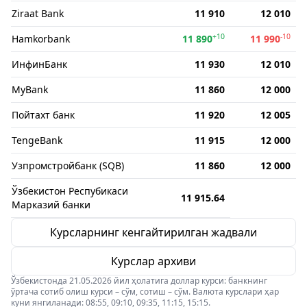
Ziraat Bank
11 910
12 010
+10
-10
Hamkorbank
11 890
11 990
ИнфинБанк
11 930
12 010
MyBank
11 860
12 000
Пойтахт банк
11 920
12 005
TengeBank
11 915
12 000
Узпромстройбанк (SQB)
11 860
12 000
Ўзбекистон Респубикаси
11 915.64
Марказий банки
Курсларнинг кенгайтирилган жадвали
Курслар архиви
Ўзбекистонда 21.05.2026 йил ҳолатига доллар курси: банкнинг
ўртача сотиб олиш курси – сўм, сотиш – сўм. Валюта курслари ҳар
куни янгиланади: 08:55, 09:10, 09:35, 11:15, 15:15.