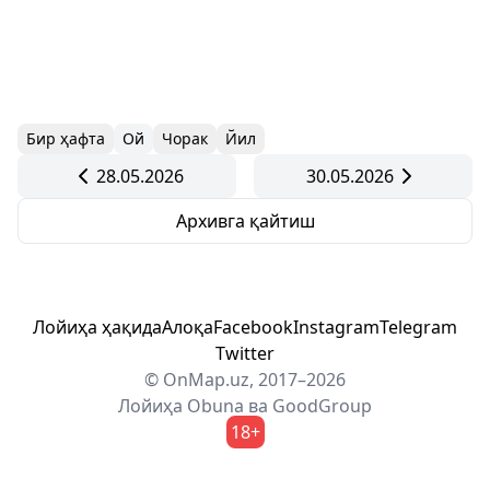
Бир ҳафта
Ой
Чорак
Йил
28.05.2026
30.05.2026
Архивга қайтиш
Лойиҳа ҳақида
Алоқа
Facebook
Instagram
Telegram
Twitter
© OnMap.uz, 2017–2026
Лойиҳа
Obuna
ва
GoodGroup
18+