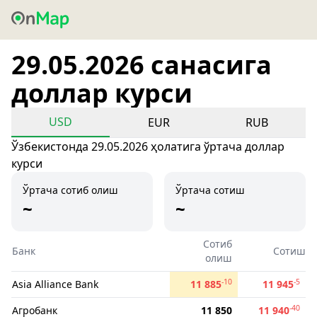
29.05.2026 санасига
доллар курси
USD
EUR
RUB
Ўзбекистонда 29.05.2026 ҳолатига ўртача доллар
курси
Ўртача сотиб олиш
Ўртача сотиш
~
~
Сотиб
Банк
Сотиш
олиш
-10
-5
Asia Alliance Bank
11 885
11 945
-40
Агробанк
11 850
11 940