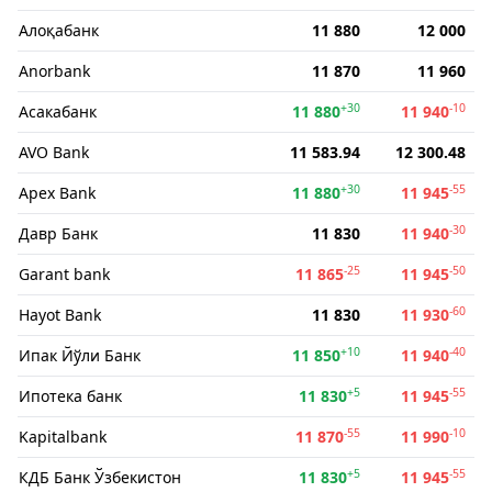
Алоқабанк
11 880
12 000
Anorbank
11 870
11 960
+30
-10
Асакабанк
11 880
11 940
AVO Bank
11 583.94
12 300.48
+30
-55
Apex Bank
11 880
11 945
-30
Давр Банк
11 830
11 940
-25
-50
Garant bank
11 865
11 945
-60
Hayot Bank
11 830
11 930
+10
-40
Ипак Йўли Банк
11 850
11 940
+5
-55
Ипотека банк
11 830
11 945
-55
-10
Kapitalbank
11 870
11 990
+5
-55
КДБ Банк Ўзбекистон
11 830
11 945