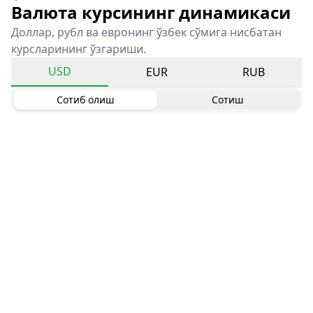
Валюта курсининг динамикаси
Доллар, рубл ва евронинг ўзбек сўмига нисбатан
курсларининг ўзгариши.
USD
EUR
RUB
Сотиб олиш
Сотиш