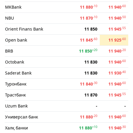
-10
-60
MKBank
11 880
11 940
-10
-50
NBU
11 870
11 940
-55
Orient Finans Bank
11 850
11 945
-60
-60
Open bank
11 845
11 925
+20
-20
BRB
11 850
11 940
-60
Octobank
11 830
11 940
-40
Saderat Bank
11 830
11 930
-30
-60
Туронбанк
11 840
11 940
-55
Трастбанк
11 870
11 945
Uzum Bank
-
-
-20
-60
Универсал банк
11 880
11 940
+10
-30
Халқ банки
11 880
11 940