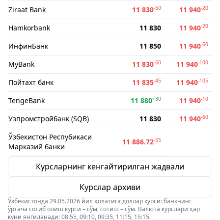
-50
-20
Ziraat Bank
11 830
11 940
-20
Hamkorbank
11 830
11 940
-60
ИнфинБанк
11 850
11 940
-60
-100
MyBank
11 830
11 940
-45
-105
Пойтахт банк
11 835
11 940
+30
-10
TengeBank
11 880
11 940
-60
Узпромстройбанк (SQB)
11 830
11 940
Ўзбекистон Респубикаси
-55
11 886.72
Марказий банки
Курсларнинг кенгайтирилган жадвали
Курслар архиви
Ўзбекистонда 29.05.2026 йил ҳолатига доллар курси: банкнинг
ўртача сотиб олиш курси – сўм, сотиш – сўм. Валюта курслари ҳар
куни янгиланади: 08:55, 09:10, 09:35, 11:15, 15:15.