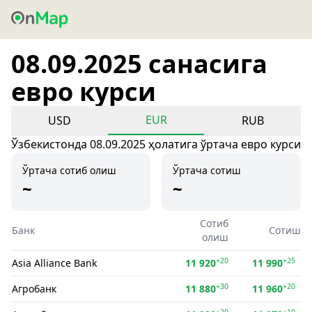
08.09.2025 санасига
евро курси
EUR
USD
RUB
Ўзбекистонда 08.09.2025 ҳолатига ўртача евро курси
Ўртача сотиб олиш
Ўртача сотиш
~
~
Сотиб
Банк
Сотиш
олиш
+20
+25
Asia Alliance Bank
11 920
11 990
+30
+20
Агробанк
11 880
11 960
+20
+10