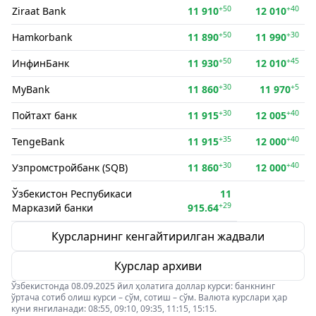
+50
+40
Ziraat Bank
11 910
12 010
+50
+30
Hamkorbank
11 890
11 990
+50
+45
ИнфинБанк
11 930
12 010
+30
+5
MyBank
11 860
11 970
+30
+40
Пойтахт банк
11 915
12 005
+35
+40
TengeBank
11 915
12 000
+30
+40
Узпромстройбанк (SQB)
11 860
12 000
Ўзбекистон Респубикаси
11
+29
Марказий банки
915.64
Курсларнинг кенгайтирилган жадвали
Курслар архиви
Ўзбекистонда 08.09.2025 йил ҳолатига доллар курси: банкнинг
ўртача сотиб олиш курси – сўм, сотиш – сўм. Валюта курслари ҳар
куни янгиланади: 08:55, 09:10, 09:35, 11:15, 15:15.