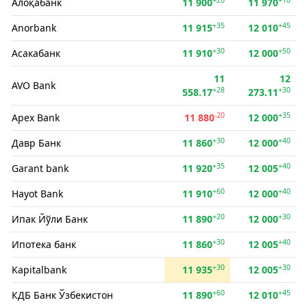
Алоқабанк
11 900
11 970
+35
+45
Anorbank
11 915
12 010
+30
+50
Асакабанк
11 910
12 000
11
12
AVO Bank
+28
+30
558.17
273.11
-20
+35
Apex Bank
11 880
12 000
+30
+40
Давр Банк
11 860
12 000
+35
+40
Garant bank
11 920
12 005
+60
+40
Hayot Bank
11 910
12 000
+20
+30
Ипак Йўли Банк
11 890
12 000
+30
+40
Ипотека банк
11 860
12 005
+30
+30
Kapitalbank
11 935
12 005
+60
+45
КДБ Банк Ўзбекистон
11 890
12 010