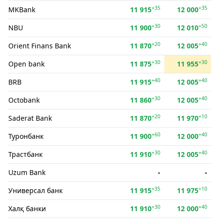
+35
+35
MKBank
11 915
12 000
+30
+50
NBU
11 900
12 010
+20
+40
Orient Finans Bank
11 870
12 005
+30
+30
Open bank
11 875
11 955
+40
+40
BRB
11 915
12 005
+30
+40
Octobank
11 860
12 005
+20
+10
Saderat Bank
11 870
11 970
+60
+40
Туронбанк
11 900
12 000
+30
+40
Трастбанк
11 910
12 005
Uzum Bank
-
-
+35
+10
Универсал банк
11 915
11 975
+30
+40
Халқ банки
11 910
12 000