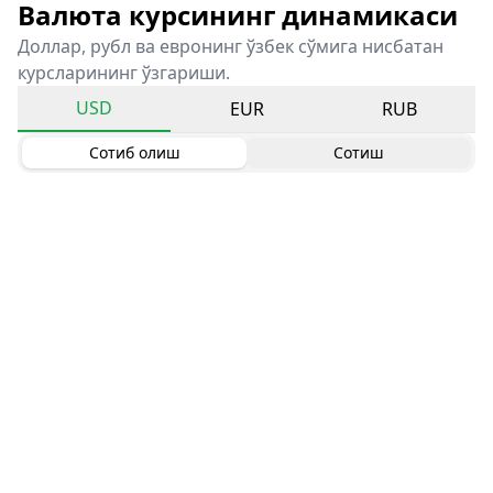
Валюта курсининг динамикаси
Доллар, рубл ва евронинг ўзбек сўмига нисбатан
курсларининг ўзгариши.
USD
EUR
RUB
Сотиб олиш
Сотиш