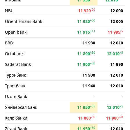
-20
NBU
11 920
12 000
+50
Orient Finans Bank
11 920
12 005
+11
-5
Open bank
11 915
11 995
BRB
11 930
12 010
+30
+5
Octobank
11 890
12 010
+30
Saderat Bank
11 900
11 990
Туронбанк
11 900
12 010
Трастбанк
11 940
12 010
Uzum Bank
-
-
+35
+5
Универсал банк
11 950
12 010
-30
-20
Халқ банки
11 880
11 980
+50
Ziraat Bank
11 950
12 010