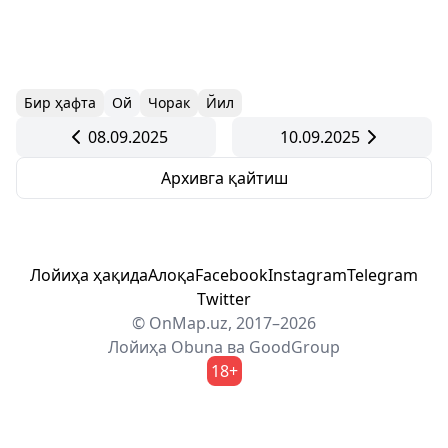
Бир ҳафта
Ой
Чорак
Йил
08.09.2025
10.09.2025
Архивга қайтиш
Лойиҳа ҳақида
Алоқа
Facebook
Instagram
Telegram
Twitter
© OnMap.uz, 2017–2026
Лойиҳа
Obuna
ва
GoodGroup
18+