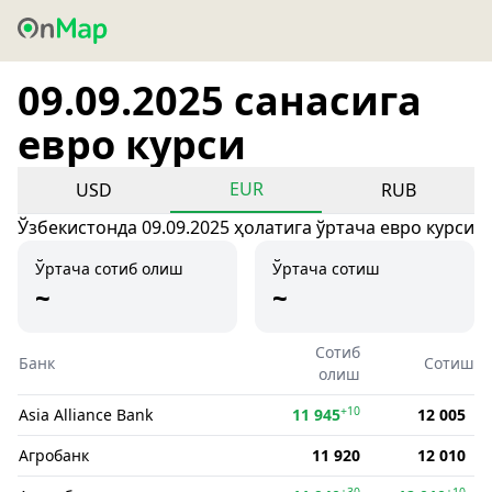
09.09.2025 санасига
евро курси
EUR
USD
RUB
Ўзбекистонда 09.09.2025 ҳолатига ўртача евро курси
Ўртача сотиб олиш
Ўртача сотиш
~
~
Сотиб
Банк
Сотиш
олиш
+10
Asia Alliance Bank
11 945
12 005
Агробанк
11 920
12 010
+30
+10