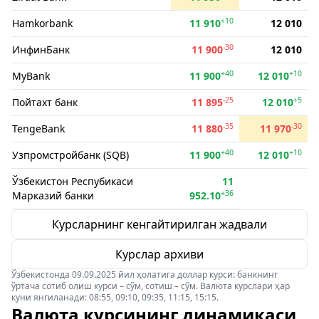
+10
Hamkorbank
11 910
12 010
-30
ИнфинБанк
11 900
12 010
+40
+10
MyBank
11 900
12 010
-25
+5
Пойтахт банк
11 895
12 010
-35
-30
TengeBank
11 880
11 970
+40
+10
Узпромстройбанк (SQB)
11 900
12 010
Ўзбекистон Респубикаси
11
+36
Марказий банки
952.10
Курсларнинг кенгайтирилган жадвали
Курслар архиви
Ўзбекистонда 09.09.2025 йил ҳолатига доллар курси: банкнинг
ўртача сотиб олиш курси – сўм, сотиш – сўм. Валюта курслари ҳар
куни янгиланади: 08:55, 09:10, 09:35, 11:15, 15:15.
Валюта курсининг динамикаси