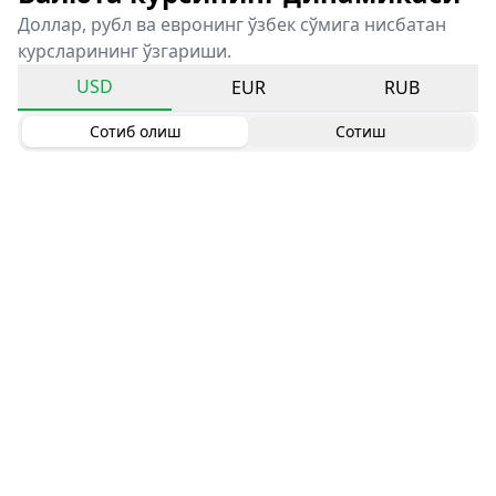
Доллар, рубл ва евронинг ўзбек сўмига нисбатан
курсларининг ўзгариши.
USD
EUR
RUB
Сотиб олиш
Сотиш