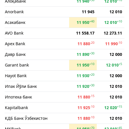
Алоқабанк
11 940
12 010
Anorbank
11 945
12 010
+40
+10
Асакабанк
11 950
12 010
AVO Bank
11 558.17
12 273.11
-20
-10
Apex Bank
11 880
11 990
+30
Давр Банк
11 890
12 000
+10
+5
Garant bank
11 950
12 010
+20
Hayot Bank
11 930
12 000
+30
Ипак Йўли Банк
11 920
12 010
-15
Ипотека банк
11 880
12 010
-10
+15
Kapitalbank
11 925
12 020
-10
КДБ Банк Ўзбекистон
11 880
12 010
+70
+45
MKBank
11 950
12 010