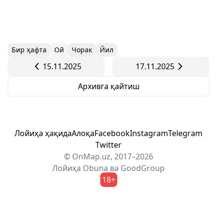
Бир ҳафта
Ой
Чорак
Йил
15.11.2025
17.11.2025
Архивга қайтиш
Лойиҳа ҳақида
Алоқа
Facebook
Instagram
Telegram
Twitter
© OnMap.uz, 2017–2026
Лойиҳа
Obuna
ва
GoodGroup
18+