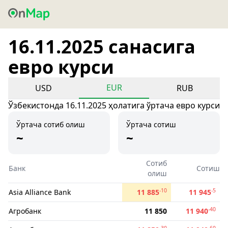
16.11.2025 санасига
евро курси
EUR
USD
RUB
Ўзбекистонда 16.11.2025 ҳолатига ўртача евро курси
Ўртача сотиб олиш
Ўртача сотиш
~
~
Сотиб
Банк
Сотиш
олиш
-10
-5
Asia Alliance Bank
11 885
11 945
-40
Агробанк
11 850
11 940
-30
-60