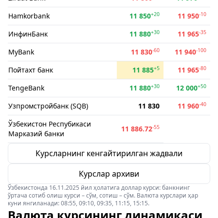
+20
-10
Hamkorbank
11 850
11 950
+30
-35
ИнфинБанк
11 880
11 965
-60
-100
MyBank
11 830
11 940
+5
-80
Пойтахт банк
11 885
11 965
+30
+50
TengeBank
11 880
12 000
-40
Узпромстройбанк (SQB)
11 830
11 960
Ўзбекистон Респубикаси
-55
11 886.72
Марказий банки
Курсларнинг кенгайтирилган жадвали
Курслар архиви
Ўзбекистонда 16.11.2025 йил ҳолатига доллар курси: банкнинг
ўртача сотиб олиш курси – сўм, сотиш – сўм. Валюта курслари ҳар
куни янгиланади: 08:55, 09:10, 09:35, 11:15, 15:15.
Валюта курсининг динамикаси