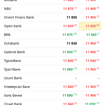
-10
-30
NBU
11 870
11 960
-35
Orient Finans Bank
11 850
11 965
-60
-60
Open bank
11 845
11 925
+45
+5
BRB
11 875
11 965
-40
Octobank
11 830
11 960
+20
-10
Saderat Bank
11 850
11 960
-30
-60
Туронбанк
11 840
11 940
+10
-35
Трастбанк
11 880
11 965
Uzum Bank
-
-
-20
-35
Универсал банк
11 880
11 965
+10
-10
Халқ банки
11 880
11 960
-20
+10
Ziraat Bank
11 860
11 970