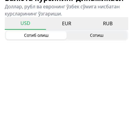
Доллар, рубл ва евронинг ўзбек сўмига нисбатан
курсларининг ўзгариши.
USD
EUR
RUB
Сотиб олиш
Сотиш