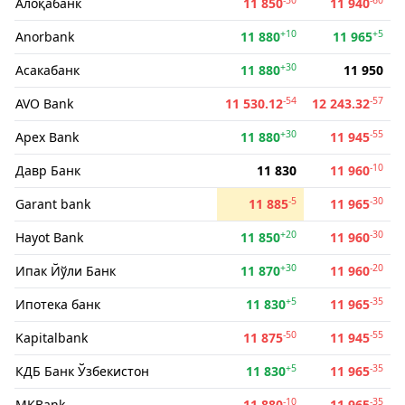
Алоқабанк
11 850
11 940
+10
+5
Anorbank
11 880
11 965
+30
Асакабанк
11 880
11 950
-54
-57
AVO Bank
11 530.12
12 243.32
+30
-55
Apex Bank
11 880
11 945
-10
Давр Банк
11 830
11 960
-5
-30
Garant bank
11 885
11 965
+20
-30
Hayot Bank
11 850
11 960
+30
-20
Ипак Йўли Банк
11 870
11 960
+5
-35
Ипотека банк
11 830
11 965
-50
-55
Kapitalbank
11 875
11 945
+5
-35
КДБ Банк Ўзбекистон
11 830
11 965
-10
-35
MKBank
11 880
11 965