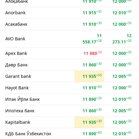
Алоқабанк
11 910
12 000
+35
+45
Anorbank
11 915
12 010
+30
+50
Асакабанк
11 910
12 000
11
12
AVO Bank
+28
+30
558.17
273.11
-20
+35
Apex Bank
11 880
12 000
+30
+40
Давр Банк
11 860
12 000
+50
+40
Garant bank
11 935
12 005
+60
+40
Hayot Bank
11 910
12 000
+20
+40
Ипак Йўли Банк
11 890
12 010
+30
+40
Ипотека банк
11 860
12 005
+30
+30
Kapitalbank
11 935
12 005
+60
+45
КДБ Банк Ўзбекистон
11 890
12 010