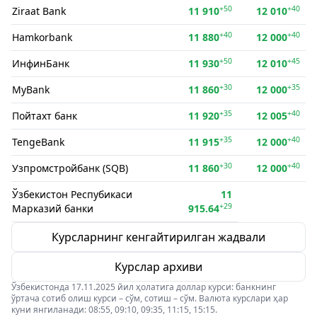
+50
+40
Ziraat Bank
11 910
12 010
+40
+40
Hamkorbank
11 880
12 000
+50
+45
ИнфинБанк
11 930
12 010
+30
+35
MyBank
11 860
12 000
+35
+40
Пойтахт банк
11 920
12 005
+35
+40
TengeBank
11 915
12 000
+30
+40
Узпромстройбанк (SQB)
11 860
12 000
Ўзбекистон Респубикаси
11
+29
Марказий банки
915.64
Курсларнинг кенгайтирилган жадвали
Курслар архиви
Ўзбекистонда 17.11.2025 йил ҳолатига доллар курси: банкнинг
ўртача сотиб олиш курси – сўм, сотиш – сўм. Валюта курслари ҳар
куни янгиланади: 08:55, 09:10, 09:35, 11:15, 15:15.