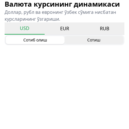
Валюта курсининг динамикаси
Доллар, рубл ва евронинг ўзбек сўмига нисбатан
курсларининг ўзгариши.
USD
EUR
RUB
Сотиб олиш
Сотиш