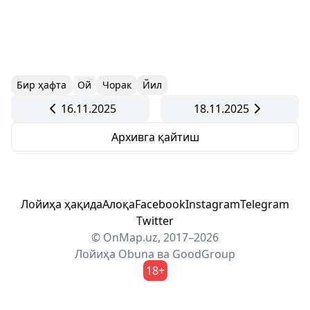
Бир ҳафта
Ой
Чорак
Йил
16.11.2025
18.11.2025
Архивга қайтиш
Лойиҳа ҳақида
Алоқа
Facebook
Instagram
Telegram
Twitter
© OnMap.uz, 2017–2026
Лойиҳа
Obuna
ва
GoodGroup
18+