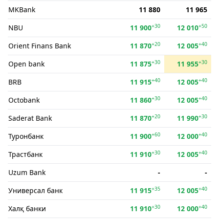
MKBank
11 880
11 965
+30
+50
NBU
11 900
12 010
+20
+40
Orient Finans Bank
11 870
12 005
+30
+30
Open bank
11 875
11 955
+40
+40
BRB
11 915
12 005
+30
+40
Octobank
11 860
12 005
+20
+30
Saderat Bank
11 870
11 990
+60
+40
Туронбанк
11 900
12 000
+30
+40
Трастбанк
11 910
12 005
Uzum Bank
-
-
+35
+40
Универсал банк
11 915
12 005
+30
+40
Халқ банки
11 910
12 000