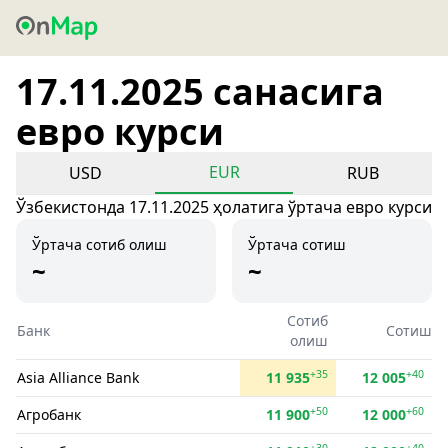
17.11.2025 санасига
евро курси
EUR
USD
RUB
Ўзбекистонда 17.11.2025 ҳолатига ўртача евро курси
Ўртача сотиб олиш
Ўртача сотиш
~
~
Сотиб
Банк
Сотиш
олиш
+35
+40
Asia Alliance Bank
11 935
12 005
+50
+60
Агробанк
11 900
12 000
+30
+40