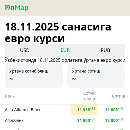
18.11.2025 санасига
евро курси
EUR
USD
RUB
Ўзбекистонда 18.11.2025 ҳолатига ўртача евро курси
Ўртача сотиб олиш
Ўртача сотиш
~
~
Сотиб
Банк
Сотиш
олиш
+35
+40
Asia Alliance Bank
11 935
12 005
+50
+60
Агробанк
11 900
12 000
+30
+40