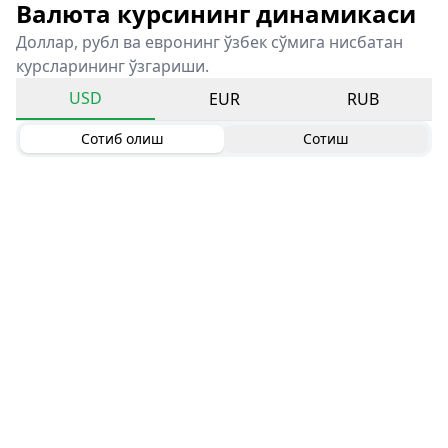
Валюта курсининг динамикаси
Доллар, рубл ва евронинг ўзбек сўмига нисбатан
курсларининг ўзгариши.
USD
EUR
RUB
Сотиб олиш
Сотиш