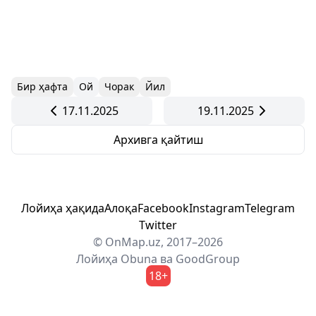
Бир ҳафта
Ой
Чорак
Йил
17.11.2025
19.11.2025
Архивга қайтиш
Лойиҳа ҳақида
Алоқа
Facebook
Instagram
Telegram
Twitter
© OnMap.uz, 2017–2026
Лойиҳа
Obuna
ва
GoodGroup
18+