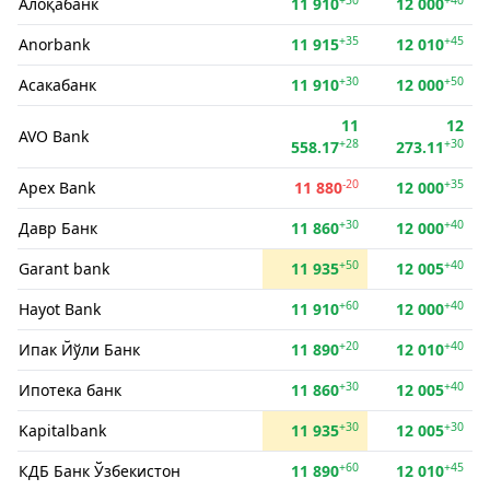
Алоқабанк
11 910
12 000
+35
+45
Anorbank
11 915
12 010
+30
+50
Асакабанк
11 910
12 000
11
12
AVO Bank
+28
+30
558.17
273.11
-20
+35
Apex Bank
11 880
12 000
+30
+40
Давр Банк
11 860
12 000
+50
+40
Garant bank
11 935
12 005
+60
+40
Hayot Bank
11 910
12 000
+20
+40
Ипак Йўли Банк
11 890
12 010
+30
+40
Ипотека банк
11 860
12 005
+30
+30
Kapitalbank
11 935
12 005
+60
+45
КДБ Банк Ўзбекистон
11 890
12 010