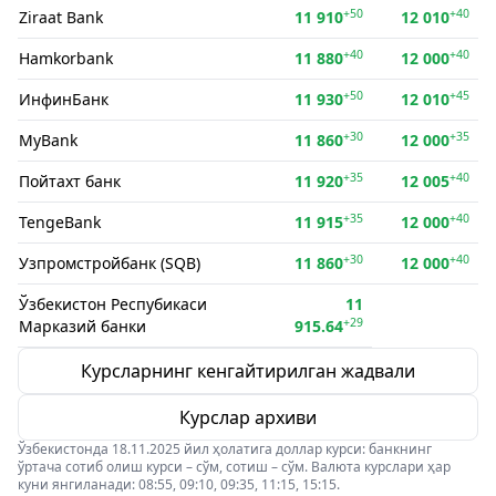
+50
+40
Ziraat Bank
11 910
12 010
+40
+40
Hamkorbank
11 880
12 000
+50
+45
ИнфинБанк
11 930
12 010
+30
+35
MyBank
11 860
12 000
+35
+40
Пойтахт банк
11 920
12 005
+35
+40
TengeBank
11 915
12 000
+30
+40
Узпромстройбанк (SQB)
11 860
12 000
Ўзбекистон Респубикаси
11
+29
Марказий банки
915.64
Курсларнинг кенгайтирилган жадвали
Курслар архиви
Ўзбекистонда 18.11.2025 йил ҳолатига доллар курси: банкнинг
ўртача сотиб олиш курси – сўм, сотиш – сўм. Валюта курслари ҳар
куни янгиланади: 08:55, 09:10, 09:35, 11:15, 15:15.