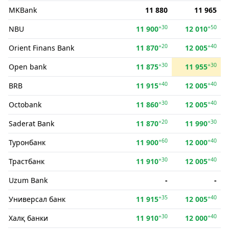
MKBank
11 880
11 965
+30
+50
NBU
11 900
12 010
+20
+40
Orient Finans Bank
11 870
12 005
+30
+30
Open bank
11 875
11 955
+40
+40
BRB
11 915
12 005
+30
+40
Octobank
11 860
12 005
+20
+30
Saderat Bank
11 870
11 990
+60
+40
Туронбанк
11 900
12 000
+30
+40
Трастбанк
11 910
12 005
Uzum Bank
-
-
+35
+40
Универсал банк
11 915
12 005
+30
+40
Халқ банки
11 910
12 000