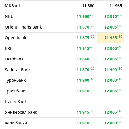
MKBank
11 880
11 965
+30
+50
NBU
11 900
12 010
+20
+40
Orient Finans Bank
11 870
12 005
+30
+30
Open bank
11 875
11 955
+40
+40
BRB
11 915
12 005
+30
+40
Octobank
11 860
12 005
+20
+30
Saderat Bank
11 870
11 990
+60
+40
Туронбанк
11 900
12 000
+30
+40
Трастбанк
11 910
12 005
Uzum Bank
-
-
+35
+40
Универсал банк
11 915
12 005
+30
+40
Халқ банки
11 910
12 000