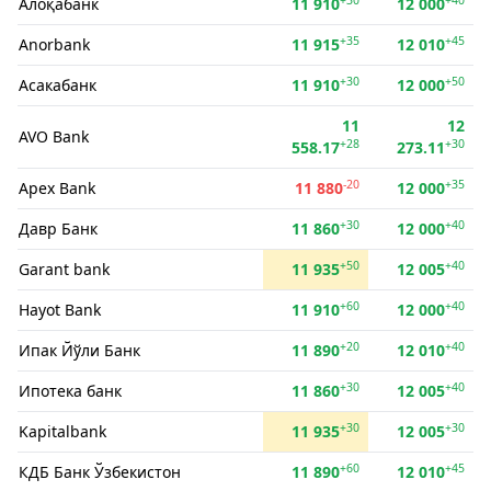
Алоқабанк
11 910
12 000
+35
+45
Anorbank
11 915
12 010
+30
+50
Асакабанк
11 910
12 000
11
12
AVO Bank
+28
+30
558.17
273.11
-20
+35
Apex Bank
11 880
12 000
+30
+40
Давр Банк
11 860
12 000
+50
+40
Garant bank
11 935
12 005
+60
+40
Hayot Bank
11 910
12 000
+20
+40
Ипак Йўли Банк
11 890
12 010
+30
+40
Ипотека банк
11 860
12 005
+30
+30
Kapitalbank
11 935
12 005
+60
+45
КДБ Банк Ўзбекистон
11 890
12 010