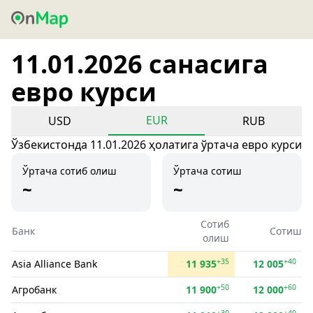
11.01.2026 санасига
евро курси
EUR
USD
RUB
Ўзбекистонда 11.01.2026 ҳолатига ўртача евро курси
Ўртача сотиб олиш
Ўртача сотиш
~
~
Сотиб
Банк
Сотиш
олиш
+35
+40
Asia Alliance Bank
11 935
12 005
+50
+60
Агробанк
11 900
12 000
+30
+40