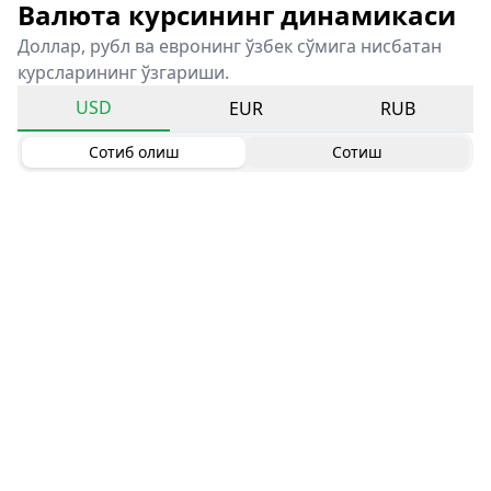
Валюта курсининг динамикаси
Доллар, рубл ва евронинг ўзбек сўмига нисбатан
курсларининг ўзгариши.
USD
EUR
RUB
Сотиб олиш
Сотиш