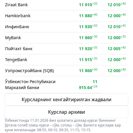
+50
+40
Ziraat Bank
11 910
12 010
+40
+40
Hamkorbank
11 880
12 000
+50
+45
ИнфинБанк
11 930
12 010
+30
+35
MyBank
11 860
12 000
+35
+40
Пойтахт банк
11 920
12 005
+35
+40
TengeBank
11 915
12 000
+30
+40
Узпромстройбанк (SQB)
11 860
12 000
Ўзбекистон Респубикаси
11
+29
Марказий банки
915.64
Курсларнинг кенгайтирилган жадвали
Курслар архиви
Ўзбекистонда 11.01.2026 йил ҳолатига доллар курси: банкнинг
ўртача сотиб олиш курси – сўм, сотиш – сўм. Валюта курслари ҳар
куни янгиланади: 08:55, 09:10, 09:35, 11:15, 15:15.