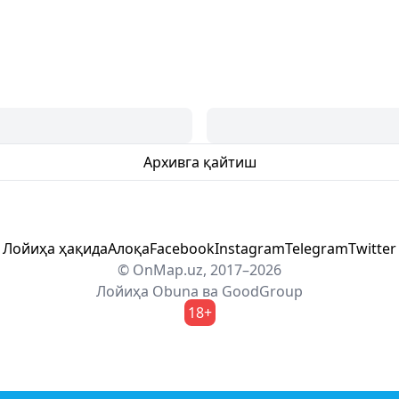
Архивга қайтиш
Лойиҳа ҳақида
Алоқа
Facebook
Instagram
Telegram
Twitter
© OnMap.uz, 2017–2026
Лойиҳа
Obuna
ва
GoodGroup
18+