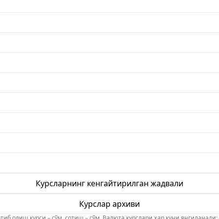
Курсларнинг кенгайтирилган жадвали
Курслар архиви
б олиш курси – сўм, сотиш – сўм. Валюта курслари ҳар куни янгиланади: 08:5