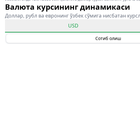
Валюта курсининг динамикаси
Доллар, рубл ва евронинг ўзбек сўмига нисбатан курс
USD
Сотиб олиш