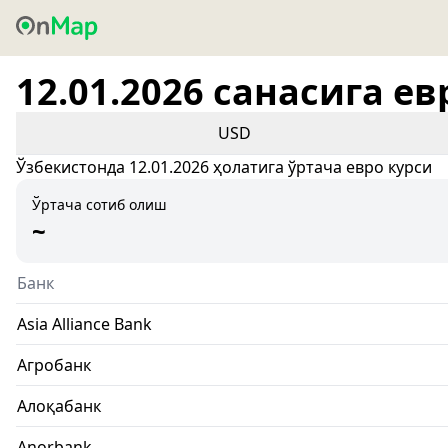
12.01.2026 санасига ев
USD
Ўзбекистонда 12.01.2026 ҳолатига ўртача евро курси
Ўртача сотиб олиш
~
Банк
Asia Alliance Bank
Агробанк
Алоқабанк
Anorbank