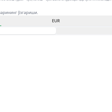
ларининг ўзгариши.
EUR