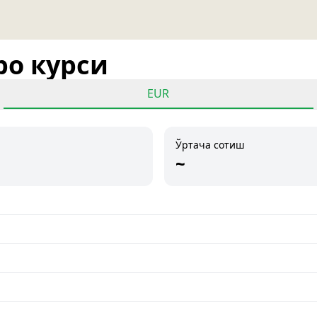
ро курси
EUR
Ўртача сотиш
~