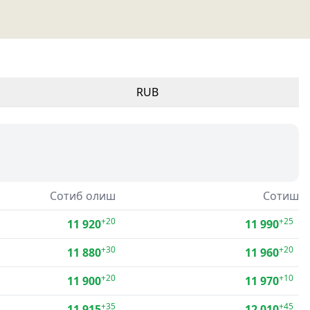
RUB
Сотиб олиш
Сотиш
+20
+25
11 920
11 990
+30
+20
11 880
11 960
+20
+10
11 900
11 970
+35
+45
11 915
12 010