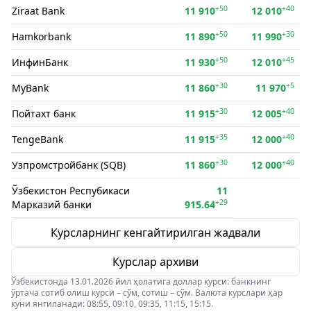
+50
+40
Ziraat Bank
11 910
12 010
+50
+30
Hamkorbank
11 890
11 990
+50
+45
ИнфинБанк
11 930
12 010
+30
+5
MyBank
11 860
11 970
+30
+40
Пойтахт банк
11 915
12 005
+35
+40
TengeBank
11 915
12 000
+30
+40
Узпромстройбанк (SQB)
11 860
12 000
Ўзбекистон Респубикаси
11
+29
Марказий банки
915.64
Курсларнинг кенгайтирилган жадвали
Курслар архиви
Ўзбекистонда 13.01.2026 йил ҳолатига доллар курси: банкнинг
ўртача сотиб олиш курси – сўм, сотиш – сўм. Валюта курслари ҳар
куни янгиланади: 08:55, 09:10, 09:35, 11:15, 15:15.