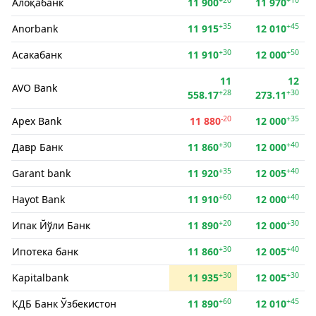
Алоқабанк
11 900
11 970
+35
+45
Anorbank
11 915
12 010
+30
+50
Асакабанк
11 910
12 000
11
12
AVO Bank
+28
+30
558.17
273.11
-20
+35
Apex Bank
11 880
12 000
+30
+40
Давр Банк
11 860
12 000
+35
+40
Garant bank
11 920
12 005
+60
+40
Hayot Bank
11 910
12 000
+20
+30
Ипак Йўли Банк
11 890
12 000
+30
+40
Ипотека банк
11 860
12 005
+30
+30
Kapitalbank
11 935
12 005
+60
+45
КДБ Банк Ўзбекистон
11 890
12 010