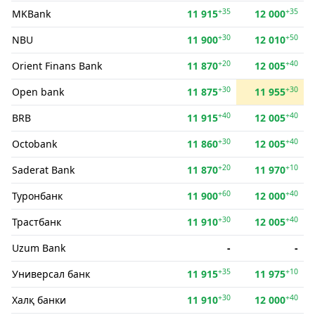
+35
+35
MKBank
11 915
12 000
+30
+50
NBU
11 900
12 010
+20
+40
Orient Finans Bank
11 870
12 005
+30
+30
Open bank
11 875
11 955
+40
+40
BRB
11 915
12 005
+30
+40
Octobank
11 860
12 005
+20
+10
Saderat Bank
11 870
11 970
+60
+40
Туронбанк
11 900
12 000
+30
+40
Трастбанк
11 910
12 005
Uzum Bank
-
-
+35
+10
Универсал банк
11 915
11 975
+30
+40
Халқ банки
11 910
12 000