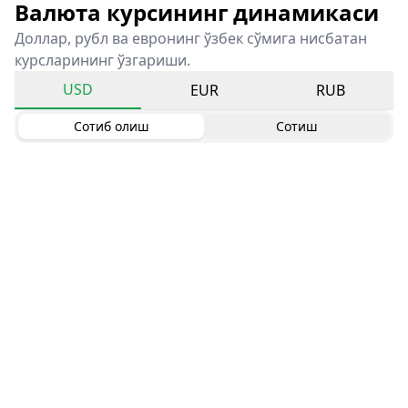
Валюта курсининг динамикаси
Доллар, рубл ва евронинг ўзбек сўмига нисбатан
курсларининг ўзгариши.
USD
EUR
RUB
Сотиб олиш
Сотиш