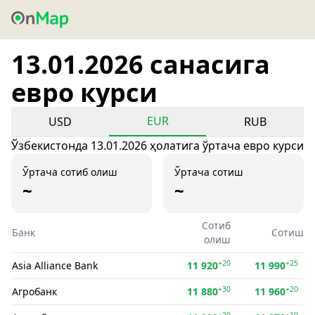
13.01.2026 санасига
евро курси
EUR
USD
RUB
Ўзбекистонда 13.01.2026 ҳолатига ўртача евро курси
Ўртача сотиб олиш
Ўртача сотиш
~
~
Сотиб
Банк
Сотиш
олиш
+20
+25
Asia Alliance Bank
11 920
11 990
+30
+20
Агробанк
11 880
11 960
+20
+10