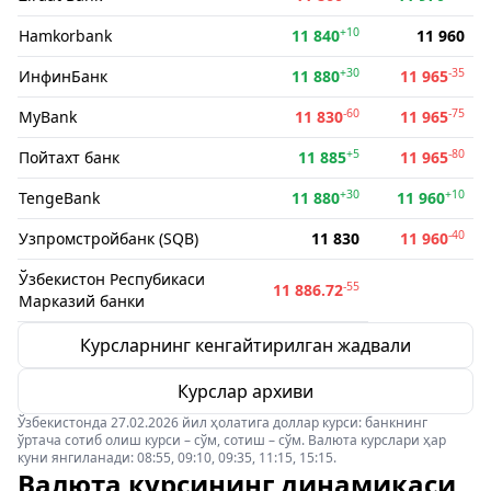
+10
Hamkorbank
11 840
11 960
+30
-35
ИнфинБанк
11 880
11 965
-60
-75
MyBank
11 830
11 965
+5
-80
Пойтахт банк
11 885
11 965
+30
+10
TengeBank
11 880
11 960
-40
Узпромстройбанк (SQB)
11 830
11 960
Ўзбекистон Респубикаси
-55
11 886.72
Марказий банки
Курсларнинг кенгайтирилган жадвали
Курслар архиви
Ўзбекистонда 27.02.2026 йил ҳолатига доллар курси: банкнинг
ўртача сотиб олиш курси – сўм, сотиш – сўм. Валюта курслари ҳар
куни янгиланади: 08:55, 09:10, 09:35, 11:15, 15:15.
Валюта курсининг динамикаси