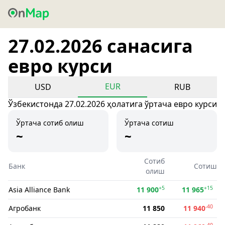
27.02.2026 санасига
евро курси
EUR
USD
RUB
Ўзбекистонда 27.02.2026 ҳолатига ўртача евро курси
Ўртача сотиб олиш
Ўртача сотиш
~
~
Сотиб
Банк
Сотиш
олиш
+5
+15
Asia Alliance Bank
11 900
11 965
-40
Агробанк
11 850
11 940
-40