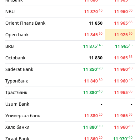
-10
-30
NBU
11 870
11 960
-35
Orient Finans Bank
11 850
11 965
-60
-60
Open bank
11 845
11 925
+45
+5
BRB
11 875
11 965
-35
Octobank
11 830
11 965
+20
-10
Saderat Bank
11 850
11 960
-30
-40
Туронбанк
11 840
11 960
+10
-35
Трастбанк
11 880
11 965
Uzum Bank
-
-
-20
-35
Универсал банк
11 880
11 965
+10
-10
Халқ банки
11 880
11 960
-20
+10
Ziraat Bank
11 860
11 970