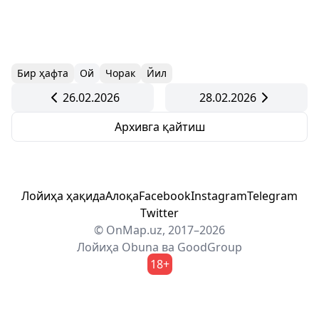
Бир ҳафта
Ой
Чорак
Йил
26.02.2026
28.02.2026
Архивга қайтиш
Лойиҳа ҳақида
Алоқа
Facebook
Instagram
Telegram
Twitter
© OnMap.uz, 2017–2026
Лойиҳа
Obuna
ва
GoodGroup
18+