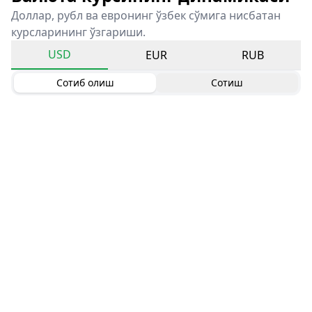
Доллар, рубл ва евронинг ўзбек сўмига нисбатан
курсларининг ўзгариши.
USD
EUR
RUB
Сотиб олиш
Сотиш