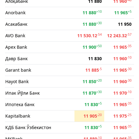
Алоқабанк
11 880
11 960
+10
+5
Anorbank
11 880
11 965
+30
Асакабанк
11 880
11 950
-54
-57
AVO Bank
11 530.12
12 243.32
+50
-35
Apex Bank
11 900
11 965
-10
Давр Банк
11 830
11 960
-5
-30
Garant bank
11 885
11 965
+20
-30
Hayot Bank
11 850
11 960
+30
-10
Ипак Йўли Банк
11 870
11 970
+5
-35
Ипотека банк
11 830
11 965
-20
-25
Kapitalbank
11 905
11 975
+5
-35
КДБ Банк Ўзбекистон
11 830
11 965
-10
-35
MKBank
11 880
11 965