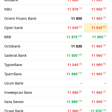
-10
-30
NBU
11 870
11 960
-35
Orient Finans Bank
11 850
11 965
-60
-60
Open bank
11 845
11 925
+45
+5
BRB
11 875
11 965
-35
Octobank
11 830
11 965
+20
-10
Saderat Bank
11 850
11 960
-30
-40
Туронбанк
11 840
11 960
+10
-35
Трастбанк
11 880
11 965
Uzum Bank
-
-
-20
-35
Универсал банк
11 880
11 965
+10
-10
Халқ банки
11 880
11 960
-20
+10
Ziraat Bank
11 860
11 970