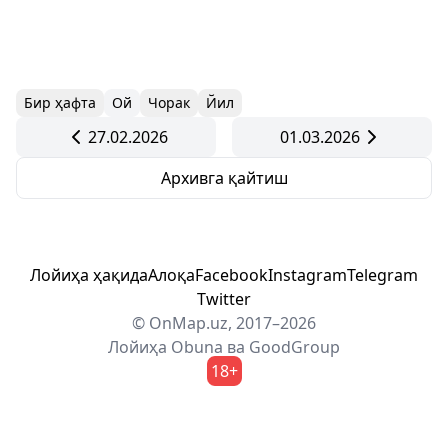
Бир ҳафта
Ой
Чорак
Йил
27.02.2026
01.03.2026
Архивга қайтиш
Лойиҳа ҳақида
Алоқа
Facebook
Instagram
Telegram
Twitter
© OnMap.uz, 2017–2026
Лойиҳа
Obuna
ва
GoodGroup
18+