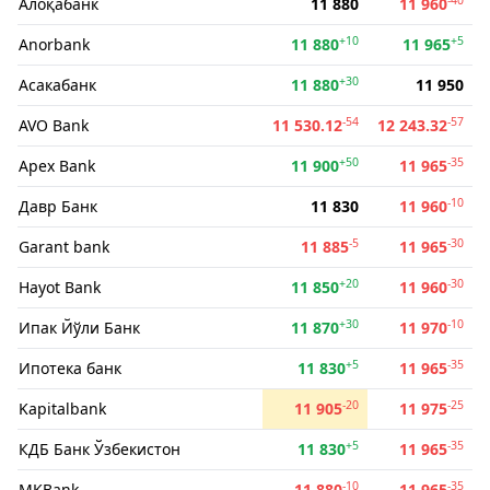
Алоқабанк
11 880
11 960
+10
+5
Anorbank
11 880
11 965
+30
Асакабанк
11 880
11 950
-54
-57
AVO Bank
11 530.12
12 243.32
+50
-35
Apex Bank
11 900
11 965
-10
Давр Банк
11 830
11 960
-5
-30
Garant bank
11 885
11 965
+20
-30
Hayot Bank
11 850
11 960
+30
-10
Ипак Йўли Банк
11 870
11 970
+5
-35
Ипотека банк
11 830
11 965
-20
-25
Kapitalbank
11 905
11 975
+5
-35
КДБ Банк Ўзбекистон
11 830
11 965
-10
-35
MKBank
11 880
11 965