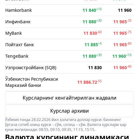
+10
Hamkorbank
11 840
11 960
+30
-35
ИнфинБанк
11 880
11 965
-60
-75
MyBank
11 830
11 965
+5
-80
Пойтахт банк
11 885
11 965
+30
+10
TengeBank
11 880
11 960
-40
Узпромстройбанк (SQB)
11 830
11 960
Ўзбекистон Респубикаси
-55
11 886.72
Марказий банки
Курсларнинг кенгайтирилган жадвали
Курслар архиви
Ўзбекистонда 28.02.2026 йил ҳолатига доллар курси: банкнинг
ўртача сотиб олиш курси – сўм, сотиш – сўм. Валюта курслари ҳар
куни янгиланади: 08:55, 09:10, 09:35, 11:15, 15:15.
Валюта курсининг динамикаси