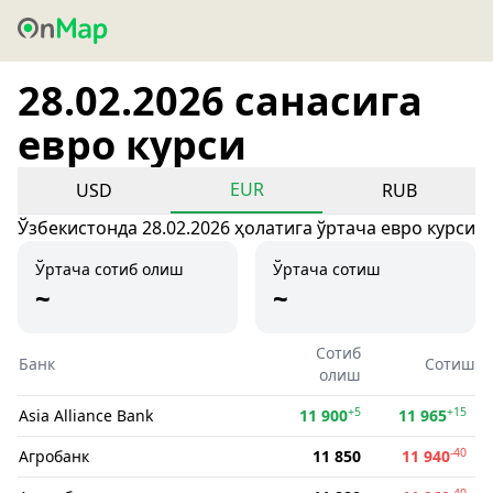
28.02.2026 санасига
евро курси
EUR
USD
RUB
Ўзбекистонда 28.02.2026 ҳолатига ўртача евро курси
Ўртача сотиб олиш
Ўртача сотиш
~
~
Сотиб
Банк
Сотиш
олиш
+5
+15
Asia Alliance Bank
11 900
11 965
-40
Агробанк
11 850
11 940
-40