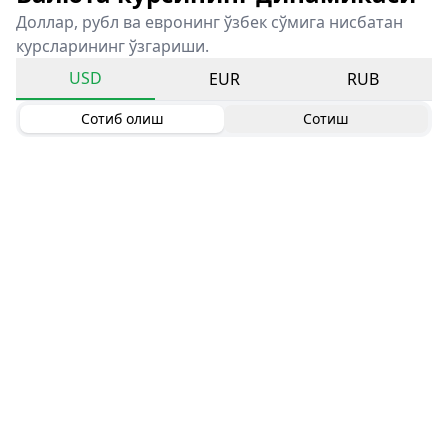
Доллар, рубл ва евронинг ўзбек сўмига нисбатан
курсларининг ўзгариши.
USD
EUR
RUB
Сотиб олиш
Сотиш