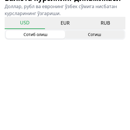
Доллар, рубл ва евронинг ўзбек сўмига нисбатан
курсларининг ўзгариши.
USD
EUR
RUB
Сотиб олиш
Сотиш