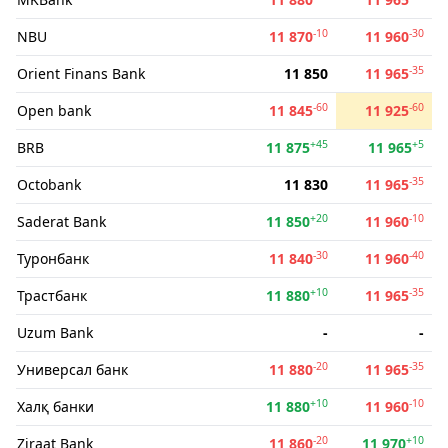
-10
-30
NBU
11 870
11 960
-35
Orient Finans Bank
11 850
11 965
-60
-60
Open bank
11 845
11 925
+45
+5
BRB
11 875
11 965
-35
Octobank
11 830
11 965
+20
-10
Saderat Bank
11 850
11 960
-30
-40
Туронбанк
11 840
11 960
+10
-35
Трастбанк
11 880
11 965
Uzum Bank
-
-
-20
-35
Универсал банк
11 880
11 965
+10
-10
Халқ банки
11 880
11 960
-20
+10
Ziraat Bank
11 860
11 970