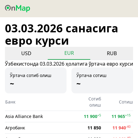
03.03.2026 санасига
евро курси
EUR
USD
RUB
Ўзбекистонда 03.03.2026 ҳолатига ўртача евро курси
Ўртача сотиб олиш
Ўртача сотиш
~
~
Сотиб
Банк
Сотиш
олиш
+5
+15
Asia Alliance Bank
11 900
11 965
-40
Агробанк
11 850
11 940
-40