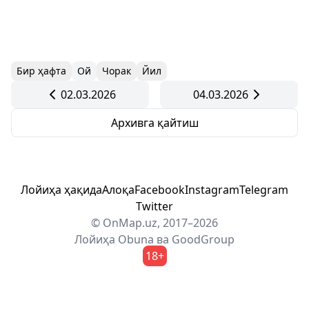
Бир ҳафта
Ой
Чорак
Йил
02.03.2026
04.03.2026
Архивга қайтиш
Лойиҳа ҳақида
Алоқа
Facebook
Instagram
Telegram
Twitter
© OnMap.uz, 2017–2026
Лойиҳа
Obuna
ва
GoodGroup
18+