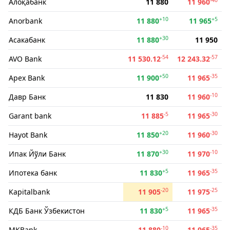
Алоқабанк
11 880
11 960
+10
+5
Anorbank
11 880
11 965
+30
Асакабанк
11 880
11 950
-54
-57
AVO Bank
11 530.12
12 243.32
+50
-35
Apex Bank
11 900
11 965
-10
Давр Банк
11 830
11 960
-5
-30
Garant bank
11 885
11 965
+20
-30
Hayot Bank
11 850
11 960
+30
-10
Ипак Йўли Банк
11 870
11 970
+5
-35
Ипотека банк
11 830
11 965
-20
-25
Kapitalbank
11 905
11 975
+5
-35
КДБ Банк Ўзбекистон
11 830
11 965
-10
-35
MKBank
11 880
11 965