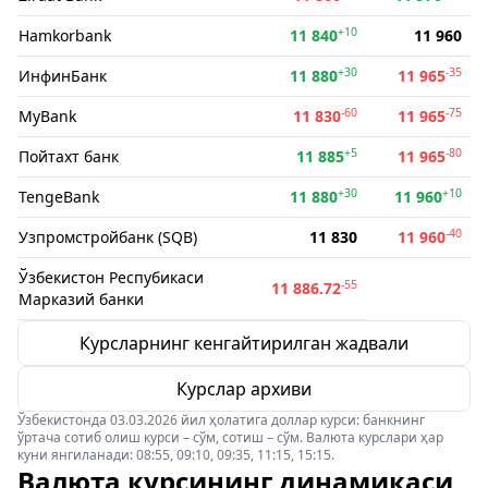
+10
Hamkorbank
11 840
11 960
+30
-35
ИнфинБанк
11 880
11 965
-60
-75
MyBank
11 830
11 965
+5
-80
Пойтахт банк
11 885
11 965
+30
+10
TengeBank
11 880
11 960
-40
Узпромстройбанк (SQB)
11 830
11 960
Ўзбекистон Респубикаси
-55
11 886.72
Марказий банки
Курсларнинг кенгайтирилган жадвали
Курслар архиви
Ўзбекистонда 03.03.2026 йил ҳолатига доллар курси: банкнинг
ўртача сотиб олиш курси – сўм, сотиш – сўм. Валюта курслари ҳар
куни янгиланади: 08:55, 09:10, 09:35, 11:15, 15:15.
Валюта курсининг динамикаси